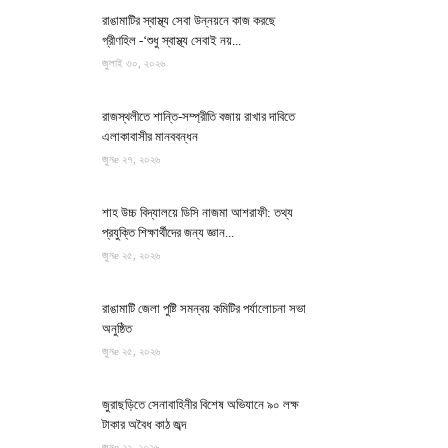
রাঙামাটির স্বাস্থ্য সেবা উন্নয়নে কাজ করছে
গ্রীণহিল -‘শুধু স্বাস্থ্য সেবাই নয়...
জুলাই ৩০, ২০২৬
রাজস্থলীতে শান্তি-সম্প্রীতি বজায় রাখার দাবিতে
এলাকাবাসীর মানববন্ধন
জুনe ২৭, ২০২৬
শাহ উচ্চ বিদ্যালয়ে ডিসি নাজমা আশরাফী: তথ্য
প্রযুক্তি শিক্ষার্থীদের জন্য জ্ঞান...
জুনe ২৫, ২০২৬
রাঙামাটি জেলা পুষ্টি সমন্বয় কমিটির পর্যালোচনা সভা
অনুষ্ঠিত
জুনe ২৫, ২০২৬
জুরাছড়িতে সেনাবাহিনীর বিশেষ অভিযানে ৯০ লক্ষ
টাকার অবৈধ কাঠ জব্দ
জুনe ২২, ২০২৬