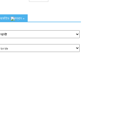
আর্কাইভ অনুসন্ধান »