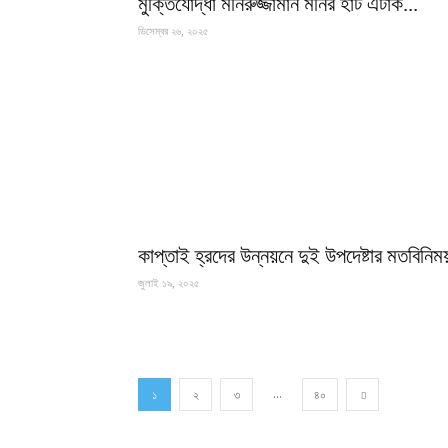
মুক্তিযোদ্ধা মনিরুজ্জামান মনির হার্ট এটাক...
ডিসেম্বর ২৬, ২০২৫
কাপ্তাই হ্রদের উন্নয়নে দুই উপদেষ্টার মতবিনিম
জুলাই ১৯, ২০২৫
...
১
২
৩
৪০