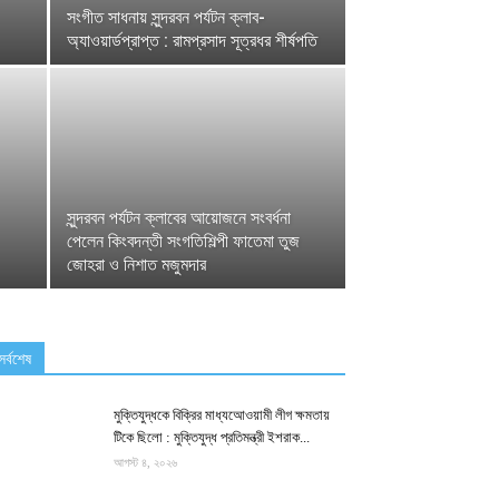
সংগীত সাধনায় সুন্দরবন পর্যটন ক্লাব-
অ্যাওয়ার্ডপ্রাপ্ত : রামপ্রসাদ সূত্রধর শীর্ষপতি
সুন্দরবন পর্যটন ক্লাবের আয়োজনে সংবর্ধনা
পেলেন কিংবদন্তী সংগতিশিল্পী ফাতেমা তুজ
জোহরা ও নিশাত মজুমদার
সর্বশেষ
মুক্তিযুদ্ধকে বিক্রির মাধ্যআেওয়ামী লীগ ক্ষমতায়
টিকে ছিলো : মুক্তিযুদ্ধ প্রতিমন্ত্রী ইশরাক...
আগস্ট ৪, ২০২৬