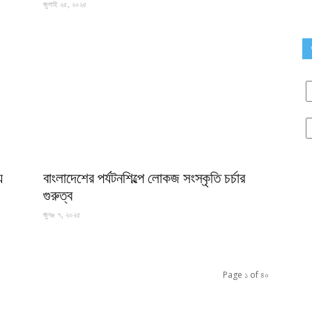
জুলাই ২৫, ২০২৫
য়
বাংলাদেশের পর্যটনশিল্পে লোকজ সংস্কৃতি চর্চার
গুরুত্ব
জুনe ৭, ২০২৫
Page ১ of ৪০