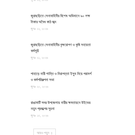
জুরাছড়িতে সেনাবাহিনীর বিশেষ অভিযানে ৯০ লক্ষ
টাকার অবৈধ কাঠ জব্দ
জুনe ২২, ২০২৬
জুরাছড়িতে সেনাবাহিনীর বৃক্ষরোপণ ও কৃষি সহায়তা
কর্মসূচি
জুনe ২১, ২০২৬
পাহাড়ে নারী শান্তি ও নিরাপত্তা ইস্যু নিয়ে পরামর্শ
ও কর্মপরিকল্পনা সভা
জুনe ২০, ২০২৬
রাঙামাটি সদর উপজেলায় নারীর ক্ষমতায়নে উইভের
নতুন প্রকল্পের সূচনা
জুনe ১৫, ২০২৬
আরও পড়ুন