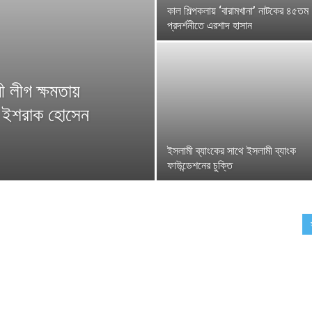
কাল শিল্পকলায় ‘বারামখানা’ নাটকের ৪৫তম
প্রদর্শনীতে এরশাদ হাসান
ী লীগ ক্ষমতায়
্রী ইশরাক হোসেন
ইসলামী ব্যাংকের সাথে ইসলামী ব্যাংক
ফাউন্ডেশনের চুক্তি