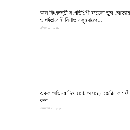
কাল কিংবদন্তী সংগতিশিল্পী ফাতেমা তুজ জোহরার
ও পর্বতারোহী নিশাত মজুমদারের...
এপ্রিল ১০, ২০২৬
একক অভিনয় নিয়ে মঞ্চে আসছেন জেরিন কাশফী
রুমা
ফেব্রুয়ারি ১১, ২০২৬