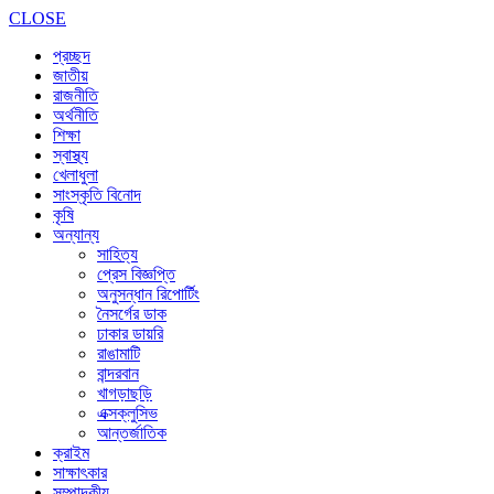
CLOSE
প্রচ্ছদ
জাতীয়
রাজনীতি
অর্থনীতি
শিক্ষা
স্বাস্থ্য
খেলাধুলা
সাংস্কৃতি বিনোদ
কৃষি
অন্যান্য
সাহিত্য
প্রেস বিজ্ঞপ্তি
অনুসন্ধান রিপোর্টিং
নৈসর্গের ডাক
ঢাকার ডায়রি
রাঙামাটি
বান্দরবান
খাগড়াছড়ি
এক্সক্লুসিভ
আন্তর্জাতিক
ক্রাইম
সাক্ষাৎকার
সম্পাদকীয়