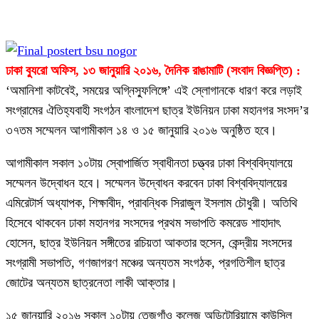
ঢাকা ব্যুরো অফিস, ১৩ জানুয়ারি ২০১৬, দৈনিক রাঙামাটি (সংবাদ বিজ্ঞপ্তি) :
‘অমানিশা কাটবেই, সময়ের অগ্নিস্ফুলিঙ্গে’ এই স্লোগানকে ধারণ করে লড়াই
সংগ্রামের ঐতিহ্যবাহী সংগঠন বাংলাদেশ ছাত্র ইউনিয়ন ঢাকা মহানগর সংসদ’র
৩৭তম সম্মেলন আগামীকাল ১৪ ও ১৫ জানুয়ারি ২০১৬ অনুষ্ঠিত হবে।
আগামীকাল সকাল ১০টায় স্বোপার্জিত স্বাধীনতা চত্ত্বর ঢাকা বিশ্ববিদ্যালয়ে
সম্মেলন উদ্বোধন হবে। সম্মেলন উদ্বোধন করবেন ঢাকা বিশ্ববিদ্যালয়ের
এমিরেটার্স অধ্যাপক, শিক্ষাবীদ, প্রাবন্ধিক সিরাজুল ইসলাম চৌধুরী। অতিথি
হিসেবে থাকবেন ঢাকা মহানগর সংসদের প্রথম সভাপতি কমরেড শাহাদাৎ
হোসেন, ছাত্র ইউনিয়ন সঙ্গীতের রচিয়তা আকতার হুসেন, কেন্দ্রীয় সংসদের
সংগ্রামী সভাপতি, গণজাগরণ মঞ্চের অন্যতম সংগঠক, প্রগতিশীল ছাত্র
জোটের অন্যতম ছাত্রনেতা লাকী আক্তার।
১৫ জানুয়ারি ২০১৬ সকাল ১০টায় তেজগাঁও কলেজ অডিটোরিয়ামে কাউন্সিল