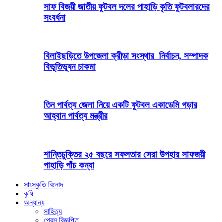
সাফ বিজয়ী জাতীয় ফুটবল দলের পাহাড়ি কৃতি ফুটবলারদের
সংবর্ধনা
বিলাইছড়িতে উপজেলা ক্রীড়া সংস্থার নির্বাচন, সম্পাদক
বিভূতিভূষন চাকমা
তিন পার্বত্য জেলা নিয়ে একটি ফুটবল একাডেমি গড়ার
আহ্বান পার্বত্য মন্ত্রীর
শান্তিচুক্তির ২৫ বছরে সফলতার সেরা উপহার সাফজয়ী
পাহাড়ি পাঁচ কন্যা
সাংস্কৃতি বিনোদ
কৃষি
অন্যান্য
সাহিত্য
প্রেস বিজ্ঞপ্তি