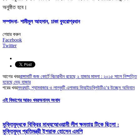
অনুষ্ঠিত হবে।
সম্পাদনা- শামীমুল আহসান, ঢাকা ব্যুরোপ্রধান
শেয়ার করুন
Facebook
Twitter
আগের খবর
রাঙ্গামাটি জজ কোর্টে বিচারাধীন রয়েছে ২ হাজার মামলা : ২০১৫ সালে নিষ্পত্তি
হয়েছে দেড় হাজার
পরের খবর
সদরঘাট, শ্যামবাজার ও লালকুটি এলাকায় বিআইডব্লিউটিএ’র উচ্ছেদ অভিযান
এই বিভাগের আরও খবর
অনান্য সংবাদ
মুক্তিযুদ্ধকে বিক্রির মাধ্যআেওয়ামী লীগ ক্ষমতায় টিকে ছিলো :
মুক্তিযুদ্ধ প্রতিমন্ত্রী ইশরাক হোসেন এমপি