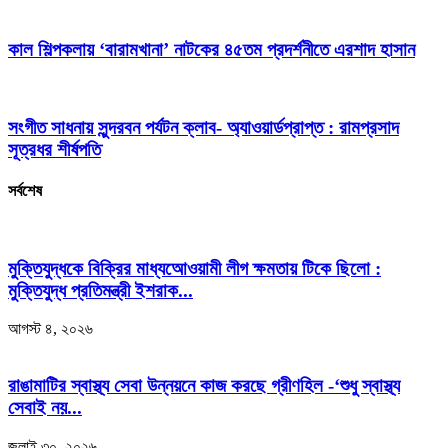
কাল শিল্পকলায় ‘বারামখানা’ নাটকের ৪৫তম প্রদর্শনীতে এরশাদ হাসান
সংগীত সাধনায় সুন্দরবন পর্যটন ক্লাব- অ্যাওয়ার্ডপ্রাপ্ত : রামপ্রসাদ
সূত্রধর শীর্ষপতি
সর্বশেষ
মুক্তিযুদ্ধকে বিক্রির মাধ্যআেওয়ামী লীগ ক্ষমতায় টিকে ছিলো :
মুক্তিযুদ্ধ প্রতিমন্ত্রী ইশরাক...
আগস্ট ৪, ২০২৬
রাঙামাটির স্বাস্থ্য সেবা উন্নয়নে কাজ করছে গ্রীণহিল -‘শুধু স্বাস্থ্য
সেবাই নয়...
জুলাই ৩০, ২০২৬