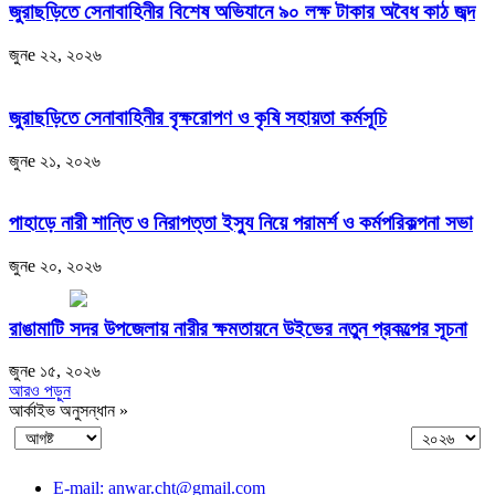
জুরাছড়িতে সেনাবাহিনীর বিশেষ অভিযানে ৯০ লক্ষ টাকার অবৈধ কাঠ জব্দ
জুনe ২২, ২০২৬
জুরাছড়িতে সেনাবাহিনীর বৃক্ষরোপণ ও কৃষি সহায়তা কর্মসূচি
জুনe ২১, ২০২৬
পাহাড়ে নারী শান্তি ও নিরাপত্তা ইস্যু নিয়ে পরামর্শ ও কর্মপরিকল্পনা সভা
জুনe ২০, ২০২৬
রাঙামাটি সদর উপজেলায় নারীর ক্ষমতায়নে উইভের নতুন প্রকল্পের সূচনা
জুনe ১৫, ২০২৬
আরও পড়ুন
আর্কাইভ অনুসন্ধান »
E-mail: anwar.cht@gmail.com