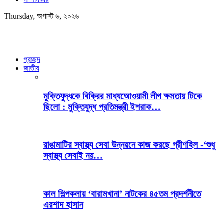
Thursday, অগাস্ট ৬, ২০২৬
প্রচ্ছদ
জাতীয়
মুক্তিযুদ্ধকে বিক্রির মাধ্যআেওয়ামী লীগ ক্ষমতায় টিকে
ছিলো : মুক্তিযুদ্ধ প্রতিমন্ত্রী ইশরাক…
রাঙামাটির স্বাস্থ্য সেবা উন্নয়নে কাজ করছে গ্রীণহিল -‘শুধু
স্বাস্থ্য সেবাই নয়…
কাল শিল্পকলায় ‘বারামখানা’ নাটকের ৪৫তম প্রদর্শনীতে
এরশাদ হাসান