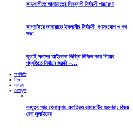
কাউখালীতে জামায়াতের দিনব্যাপী নির্বাচনী প্রচারণা
কাপ্তাইয়ে জামায়াতে ইসলামীর নির্বাচনী গণসংযোগ ও পথ
সভা
জুলাই সনদের আইনগত ভিত্তি নিশ্চিত করে পিআর
পদ্ধতিতে নির্বাচন জরুরি –…
অর্থনীতি
শিক্ষা
স্বাস্থ্য
খেলাধুলা
বন্ধুত্ব আর খেলাধুলায় একত্রিত রাঙামাটির তরুণরা; বিজয়
রেড জুলাইয়ের