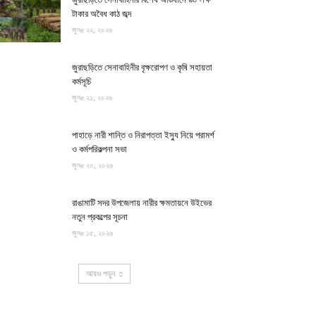
টাকার অবৈধ কাঠ জব্দ
জুনe ২২, ২০২৬
জুরাছড়িতে সেনাবাহিনীর বৃক্ষরোপণ ও কৃষি সহায়তা
কর্মসূচি
জুনe ২১, ২০২৬
পাহাড়ে নারী শান্তি ও নিরাপত্তা ইস্যু নিয়ে পরামর্শ
ও কর্মপরিকল্পনা সভা
জুনe ২০, ২০২৬
রাঙামাটি সদর উপজেলায় নারীর ক্ষমতায়নে উইভের
নতুন প্রকল্পের সূচনা
জুনe ১৫, ২০২৬
আরও পড়ুন