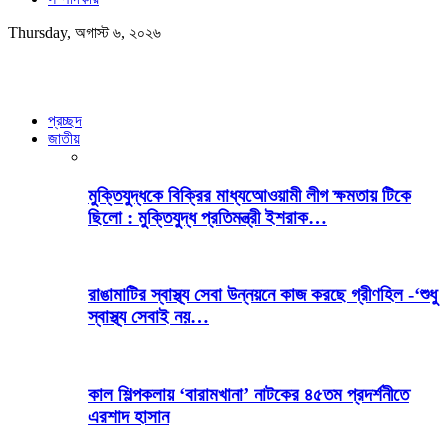
Thursday, অগাস্ট ৬, ২০২৬
প্রচ্ছদ
জাতীয়
মুক্তিযুদ্ধকে বিক্রির মাধ্যআেওয়ামী লীগ ক্ষমতায় টিকে
ছিলো : মুক্তিযুদ্ধ প্রতিমন্ত্রী ইশরাক…
রাঙামাটির স্বাস্থ্য সেবা উন্নয়নে কাজ করছে গ্রীণহিল -‘শুধু
স্বাস্থ্য সেবাই নয়…
কাল শিল্পকলায় ‘বারামখানা’ নাটকের ৪৫তম প্রদর্শনীতে
এরশাদ হাসান