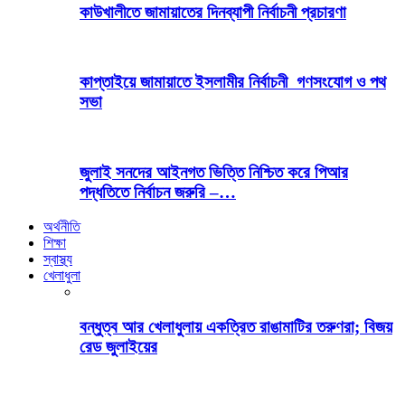
কাউখালীতে জামায়াতের দিনব্যাপী নির্বাচনী প্রচারণা
কাপ্তাইয়ে জামায়াতে ইসলামীর নির্বাচনী গণসংযোগ ও পথ
সভা
জুলাই সনদের আইনগত ভিত্তি নিশ্চিত করে পিআর
পদ্ধতিতে নির্বাচন জরুরি –…
অর্থনীতি
শিক্ষা
স্বাস্থ্য
খেলাধুলা
বন্ধুত্ব আর খেলাধুলায় একত্রিত রাঙামাটির তরুণরা; বিজয়
রেড জুলাইয়ের