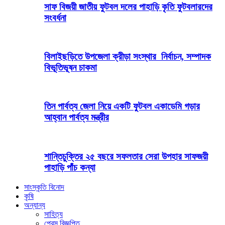
সাফ বিজয়ী জাতীয় ফুটবল দলের পাহাড়ি কৃতি ফুটবলারদের
সংবর্ধনা
বিলাইছড়িতে উপজেলা ক্রীড়া সংস্থার নির্বাচন, সম্পাদক
বিভূতিভূষন চাকমা
তিন পার্বত্য জেলা নিয়ে একটি ফুটবল একাডেমি গড়ার
আহ্বান পার্বত্য মন্ত্রীর
শান্তিচুক্তির ২৫ বছরে সফলতার সেরা উপহার সাফজয়ী
পাহাড়ি পাঁচ কন্যা
সাংস্কৃতি বিনোদ
কৃষি
অন্যান্য
সাহিত্য
প্রেস বিজ্ঞপ্তি