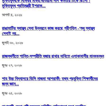
মুক্তিযুদ্ধকে বিক্রির মাধ্যআেওয়ামী লীগ ক্ষমতায় টিকে ছিলো :
মুক্তিযুদ্ধ প্রতিমন্ত্রী ইশরাক...
আগস্ট ৪, ২০২৬
রাঙামাটির স্বাস্থ্য সেবা উন্নয়নে কাজ করছে গ্রীণহিল -‘শুধু স্বাস্থ্য
সেবাই নয়...
জুলাই ৩০, ২০২৬
রাজস্থলীতে শান্তি-সম্প্রীতি বজায় রাখার দাবিতে এলাকাবাসীর মানববন্ধন
জুনe ২৭, ২০২৬
শাহ উচ্চ বিদ্যালয়ে ডিসি নাজমা আশরাফী: তথ্য প্রযুক্তি শিক্ষার্থীদের
জন্য জ্ঞান...
জুনe ২৫, ২০২৬