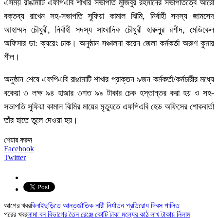
এসময় রাঙামাটি এফপিএবি শাখার সভাপতি মুজিবুর রহমানের সভাপতিত্বে আরো
বক্তব্য রাখেন সহ-সভাপতি সুফিয়া কামাল ঝিমি, নির্বাহী সদস্য জামসেদ
আহাম্মদ চৌধুরী, নির্বাহী সদস্য সাংবাদিক চৌধুরী হারুনুুর রশীদ, মেডিকেল
অফিসার ডা: ক্যয়েং চাক। অনুষ্ঠান সঞ্চালনা করেন জেলা কর্মকর্তা অরুণ কুমার
শীল।
অনুষ্ঠান শেষে এফপিএবি রাঙামাটি শাখার প্রাক্তন ৯জন কর্মকর্তা/কর্মচারীর মধ্যে
বকেয়া ৩ লক্ষ ৯৪ হাজার ৩শত ৯৯ টাকার চেক হস্তান্তর করা হয় ও সহ-
সভাপতি সুফিয়া কামাল ঝিমির মায়ের মৃত্যুতে এফপিএবি হেড অফিসের শোকবার্তা
তাঁর হাতে তুলে দেওয়া হয়।
শেয়ার করুন
Facebook
Twitter
আগের খবর
বিলাইছড়িতে আন্তর্জাতিক নারী নির্যাতন প্রতিরোধ দিবস পালিত
পরের খবর
লামা বন বিভাগের তৈন রেঞ্জে কোটি টাকা মূল্যের কাঠ লাখ টাকায় নিলাম