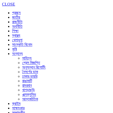
CLOSE
প্রচ্ছদ
জাতীয়
রাজনীতি
অর্থনীতি
শিক্ষা
স্বাস্থ্য
খেলাধুলা
সাংস্কৃতি বিনোদ
কৃষি
অন্যান্য
সাহিত্য
প্রেস বিজ্ঞপ্তি
অনুসন্ধান রিপোর্টিং
নৈসর্গের ডাক
ঢাকার ডায়রি
রাঙামাটি
বান্দরবান
খাগড়াছড়ি
এক্সক্লুসিভ
আন্তর্জাতিক
ক্রাইম
সাক্ষাৎকার
সম্পাদকীয়