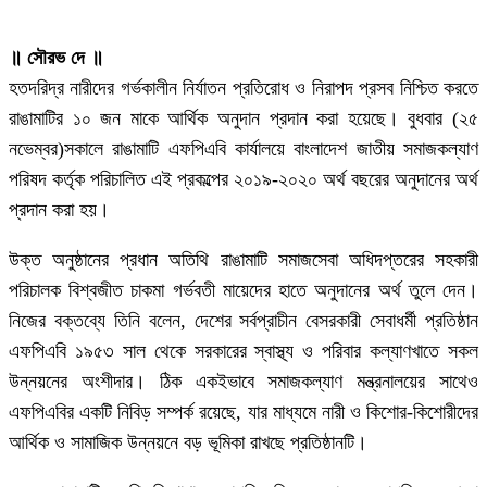
॥ সৌরভ দে ॥
হতদরিদ্র নারীদের গর্ভকালীন নির্যাতন প্রতিরোধ ও নিরাপদ প্রসব নিশ্চিত করতে
রাঙামাটির ১০ জন মাকে আর্থিক অনুদান প্রদান করা হয়েছে। বুধবার (২৫
নভেম্বর)সকালে রাঙামাটি এফপিএবি কার্যালয়ে বাংলাদেশ জাতীয় সমাজকল্যাণ
পরিষদ কর্তৃক পরিচালিত এই প্রকল্পের ২০১৯-২০২০ অর্থ বছরের অনুদানের অর্থ
প্রদান করা হয়।
উক্ত অনুষ্ঠানের প্রধান অতিথি রাঙামাটি সমাজসেবা অধিদপ্তরের সহকারী
পরিচালক বিশ্বজীত চাকমা গর্ভবতী মায়েদের হাতে অনুদানের অর্থ তুলে দেন।
নিজের বক্তব্যে তিনি বলেন, দেশের সর্বপ্রাচীন বেসরকারী সেবাধর্মী প্রতিষ্ঠান
এফপিএবি ১৯৫৩ সাল থেকে সরকারের স্বাস্থ্য ও পরিবার কল্যাণখাতে সকল
উন্নয়নের অংশীদার। ঠিক একইভাবে সমাজকল্যাণ মন্ত্রনালয়ের সাথেও
এফপিএবির একটি নিবিড় সম্পর্ক রয়েছে, যার মাধ্যমে নারী ও কিশোর-কিশোরীদের
আর্থিক ও সামাজিক উন্নয়নে বড় ভূমিকা রাখছে প্রতিষ্ঠানটি।