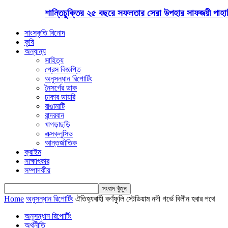
শান্তিচুক্তির ২৫ বছরে সফলতার সেরা উপহার সাফজয়ী পাহাড়ি
সাংস্কৃতি বিনোদ
কৃষি
অন্যান্য
সাহিত্য
প্রেস বিজ্ঞপ্তি
অনুসন্ধান রিপোর্টিং
নৈসর্গের ডাক
ঢাকার ডায়রি
রাঙামাটি
বান্দরবান
খাগড়াছড়ি
এক্সক্লুসিভ
আন্তর্জাতিক
ক্রাইম
সাক্ষাৎকার
সম্পাদকীয়
Home
অনুসন্ধান রিপোর্টিং
ঐতিহ্যবাহী কর্ণফুলি স্টেডিয়াম নদী গর্ভে বিলীন হবার পথে
অনুসন্ধান রিপোর্টিং
অর্থনীতি