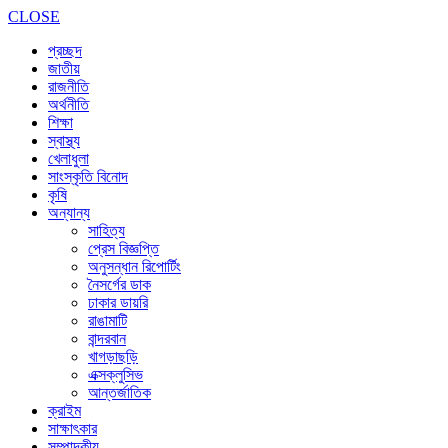
CLOSE
প্রচ্ছদ
জাতীয়
রাজনীতি
অর্থনীতি
শিক্ষা
স্বাস্থ্য
খেলাধুলা
সাংস্কৃতি বিনোদ
কৃষি
অন্যান্য
সাহিত্য
প্রেস বিজ্ঞপ্তি
অনুসন্ধান রিপোর্টিং
নৈসর্গের ডাক
ঢাকার ডায়রি
রাঙামাটি
বান্দরবান
খাগড়াছড়ি
এক্সক্লুসিভ
আন্তর্জাতিক
ক্রাইম
সাক্ষাৎকার
সম্পাদকীয়