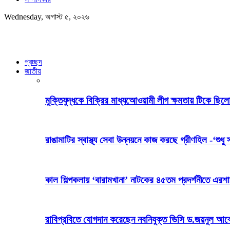
Wednesday, অগাস্ট ৫, ২০২৬
প্রচ্ছদ
জাতীয়
মুক্তিযুদ্ধকে বিক্রির মাধ্যআেওয়ামী লীগ ক্ষমতায় টিকে ছিলো
রাঙামাটির স্বাস্থ্য সেবা উন্নয়নে কাজ করছে গ্রীণহিল -‘শুধু 
কাল শিল্পকলায় ‘বারামখানা’ নাটকের ৪৫তম প্রদর্শনীতে এরশ
রাবিপ্রবিতে যোগদান করেছেন নবনিযুক্ত ভিসি ড.জয়নুল আব