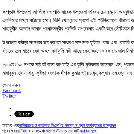
কাপ্তাই উপজেলা আ’লীগ সভাপতি সাবেক উপজেলা পরিষদ চেয়ারম্যান অংসুইছাইন চৌধ
একদিনের মধ্যে পাঠানো হবে। তিনি খেলাধুলার স্বার্থে এই স্টেডিয়ামকে বাঁচান
শাহাবুদ্দীন আজাদ জানান প্রধানমন্ত্রীর প্রতিটি উপজেলায় একটি করে স্টেডিয়াম 
উপজেলা ক্রীড়া সংস্থার ভারপ্রাপ্ত সাধারণ সম্পাদক ফুটবল কোচ এবং রেফারি কা
বাঁচাতে হলে মাঠের যেই অংশে কর্ণফুলি নদী আছে সেই অংশে ধারক দেওয়াল নির্মাণ
৮০ এবং ৯০ দশকে মাঠ কাঁপানো কাপ্তাই এর কৃতি ফুটবলার আসলাম খান, প্রভাত ব
মাহাবুবুল হাসান বাবু, ক্রীড়া সংগঠক দীপক কুমার ভট্রাচার্য্য,কল্যান তংচংগ্য
শেয়ার করুন
Facebook
Twitter
আগের খবর
নানিয়ারচর উপজেলায় বিএনপির সদস্য সংগ্রহ কার্যক্রমের উদ্বোধন
পরের খবর
মাটিরাঙ্গায় ভারত-বাংলাদেশ সীমান্ত সড়কটি হুমকির মুখে