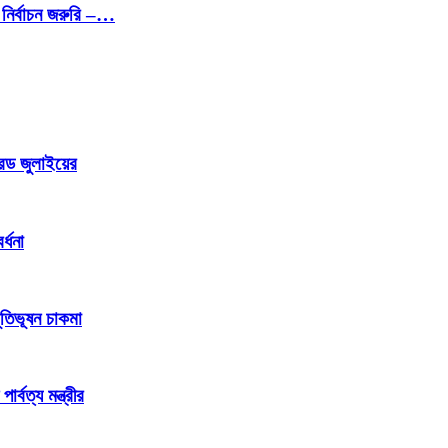
নির্বাচন জরুরি –…
রেড জুলাইয়ের
্ধনা
ূতিভূষন চাকমা
্বত্য মন্ত্রীর