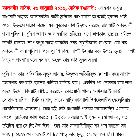
আলমগীর মানিক, ২৬ জানুয়ারি ২০১৬, দৈনিক রাঙামাটি :
সোমবার দুপুরে
রাঙামাটি শহরের আসামবস্থি কালী মন্দিরের পার্শ্বোক্ত কাপ্তাই হ্রদের পানি
থেকে উত্তম মারমা নামের এক যুবকের লাশ উদ্ধার করেছে রাঙামাটি কোতয়ালী
থানা পুলিশ। পুলিশ জানায় আসামবস্তি মন্দিরের পাশে কাপ্তাই হ্রদের পানিতে
লাশটি ভাসতে দেখে দুপুর সাড়ে বারোটার সময় স্থানীয়দের মাধ্যমে খবর পায়
কোতয়ালী থানা পুলিশ। পরে পুলিশ গিয়ে লাশটি উদ্ধার করে উপরে তুললে লাশটি
উত্তম মারমা’র বলে সনাক্ত করেন তার ভাই সুমন মারমা।
পুলিশ ও তার পারিবারিক সূত্র জানায়, উত্তম অতিরিক্ত মদ পান করে মাতাল
অবস্থায় কাপ্তাই হ্রদের পানিতে তলিয়ে যায়। একদিন পর সোমবার তার লাশ
ভেসে উঠে। বিষয়টি নিশ্চিত করেছেন কোতয়ালী থানার অফিসার ইনচার্জ
মোহাম্মদ রশিদ। তিনি জানান, তাদের বাড়ি কাউখালী উপজেলাধীন বেতবুনিয়ার
চেহেরিবাজার এলাকায়। তারা দুই ভাই রাঙামাটি শহরের আসামবস্তি এলাকায়
থেকে শ্রমিকের কাজ করতো। উত্তম মামরার ভাই সুমন মারমা জানায়, গত
দুইদিন ধরে সে নিখোঁজ ছিল। তার ভাই মাত্রাতিরিক্ত মদ পান করতো সব
সময়। হয়তে সে কারনেই পানিতে পড়ে তার মৃত্যু হয়েছে বলে তিনি ধারনা