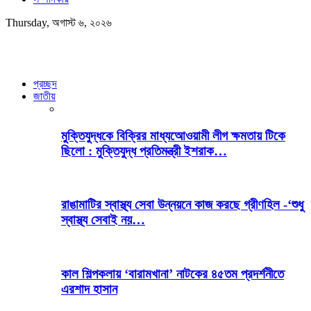
Thursday, অগাস্ট ৬, ২০২৬
প্রচ্ছদ
জাতীয়
মুক্তিযুদ্ধকে বিক্রির মাধ্যআেওয়ামী লীগ ক্ষমতায় টিকে
ছিলো : মুক্তিযুদ্ধ প্রতিমন্ত্রী ইশরাক…
রাঙামাটির স্বাস্থ্য সেবা উন্নয়নে কাজ করছে গ্রীণহিল -‘শুধু
স্বাস্থ্য সেবাই নয়…
কাল শিল্পকলায় ‘বারামখানা’ নাটকের ৪৫তম প্রদর্শনীতে
এরশাদ হাসান