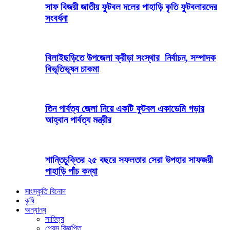
সাফ বিজয়ী জাতীয় ফুটবল দলের পাহাড়ি কৃতি ফুটবলারদের
সংবর্ধনা
বিলাইছড়িতে উপজেলা ক্রীড়া সংস্থার নির্বাচন, সম্পাদক
বিভূতিভূষন চাকমা
তিন পার্বত্য জেলা নিয়ে একটি ফুটবল একাডেমি গড়ার
আহ্বান পার্বত্য মন্ত্রীর
শান্তিচুক্তির ২৫ বছরে সফলতার সেরা উপহার সাফজয়ী
পাহাড়ি পাঁচ কন্যা
সাংস্কৃতি বিনোদ
কৃষি
অন্যান্য
সাহিত্য
প্রেস বিজ্ঞপ্তি