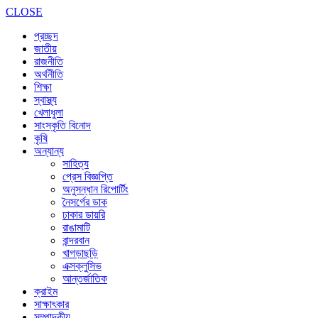
CLOSE
প্রচ্ছদ
জাতীয়
রাজনীতি
অর্থনীতি
শিক্ষা
স্বাস্থ্য
খেলাধুলা
সাংস্কৃতি বিনোদ
কৃষি
অন্যান্য
সাহিত্য
প্রেস বিজ্ঞপ্তি
অনুসন্ধান রিপোর্টিং
নৈসর্গের ডাক
ঢাকার ডায়রি
রাঙামাটি
বান্দরবান
খাগড়াছড়ি
এক্সক্লুসিভ
আন্তর্জাতিক
ক্রাইম
সাক্ষাৎকার
সম্পাদকীয়