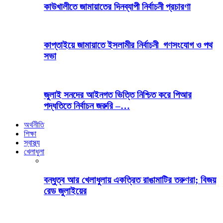
কাউখালীতে জামায়াতের দিনব্যাপী নির্বাচনী প্রচারণা
কাপ্তাইয়ে জামায়াতে ইসলামীর নির্বাচনী গণসংযোগ ও পথ
সভা
জুলাই সনদের আইনগত ভিত্তি নিশ্চিত করে পিআর
পদ্ধতিতে নির্বাচন জরুরি –…
অর্থনীতি
শিক্ষা
স্বাস্থ্য
খেলাধুলা
বন্ধুত্ব আর খেলাধুলায় একত্রিত রাঙামাটির তরুণরা; বিজয়
রেড জুলাইয়ের