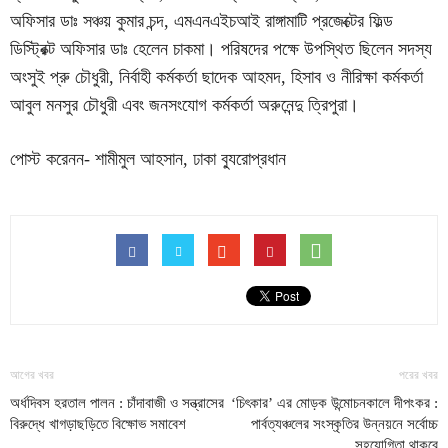
অফিসার ডাঃ সঞ্চয় কুমার চন্দ, এমএনএইচআই রাঙ্গামাটি প্রজেক্টের ফিল্ড
ডিস্ট্রিক্ট অফিসার ডাঃ হেলেন চাকমা। পরিষদের পক্ষে উপস্থিত ছিলেন সদস্য
অংসুই প্রু চৌধুরী, নির্বাহী কর্মকর্তা ছাদেক আহমদ, হিসাব ও নীরিক্ষা কর্মকর্তা
আবুল মনসুর চৌধুরী এবং জনসংযোগ কর্মকর্তা অরুনেন্দু ত্রিপুরা।
পোস্ট করেনন- শামীমুল আহসান, ঢাকা ব্যুরোপ্রধান
আগের খবর
পরের খবর
অর্ধদিবস হরতাল পালন : চাঁদাবাজী ও সন্ত্রাসের
‘চিৎকার’ এর মোড়ক উন্মোচনকালে দীপংকর :
বিরুদ্ধে খাগড়াছড়িতে বিক্ষোভ সমাবেশ
পার্বত্যঞ্চলের সংস্কৃতির উন্নয়নে সর্বোচ্চ
সহযোগিতা থাকবে