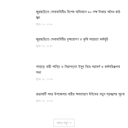
জুরাছড়িতে সেনাবাহিনীর বিশেষ অভিযানে ৯০ লক্ষ টাকার অবৈধ কাঠ
জব্দ
জুনe ২২, ২০২৬
জুরাছড়িতে সেনাবাহিনীর বৃক্ষরোপণ ও কৃষি সহায়তা কর্মসূচি
জুনe ২১, ২০২৬
পাহাড়ে নারী শান্তি ও নিরাপত্তা ইস্যু নিয়ে পরামর্শ ও কর্মপরিকল্পনা
সভা
জুনe ২০, ২০২৬
রাঙামাটি সদর উপজেলায় নারীর ক্ষমতায়নে উইভের নতুন প্রকল্পের সূচনা
জুনe ১৫, ২০২৬
আরও পড়ুন