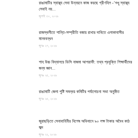
রাঙামাটির স্বাস্থ্য সেবা উন্নয়নে কাজ করছে গ্রীণহিল -‘শুধু স্বাস্থ্য
সেবাই নয়...
জুলাই ৩০, ২০২৬
রাজস্থলীতে শান্তি-সম্প্রীতি বজায় রাখার দাবিতে এলাকাবাসীর
মানববন্ধন
জুনe ২৭, ২০২৬
শাহ উচ্চ বিদ্যালয়ে ডিসি নাজমা আশরাফী: তথ্য প্রযুক্তি শিক্ষার্থীদের
জন্য জ্ঞান...
জুনe ২৫, ২০২৬
রাঙামাটি জেলা পুষ্টি সমন্বয় কমিটির পর্যালোচনা সভা অনুষ্ঠিত
জুনe ২৫, ২০২৬
জুরাছড়িতে সেনাবাহিনীর বিশেষ অভিযানে ৯০ লক্ষ টাকার অবৈধ কাঠ
জব্দ
জুনe ২২, ২০২৬