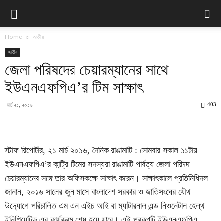
Home
জাতীয়
জাতীয়
জেলা পরিষদের চেয়ারম্যানের সাথে
ইউএনএফপিএ’র টিম সাক্ষাৎ
403
মার্চ ২১, ২০১৬
স্টাফ রিপোর্টার, ২১ মার্চ ২০১৬, দৈনিক রাঙামাটি : সোমবার সকাল ১১টায়
ইউএনএফপিএ’র কান্ট্রি টিমের সদস্যরা রাঙামাটি পার্বত্য জেলা পরিষদ
চেয়ারম্যানের সঙ্গে তার অফিসকক্ষে সাক্ষাৎ করেন। সাক্ষাৎকালে প্রতিনিধিদল
জানান, ২০১৬ সালের জুন মাসে বাংলাদেশ সরকার ও জাতিসংঘের যৌথ
উদ্যোগে পরিচালিত এম এন এইচ আই বা ম্যাটারনাল এন্ড নিওনেটাল হেল্থ
ইনিশিয়েটিভ এর কার্যক্রম শেষ হয়ে যাবে। এই প্রকল্পটি ইউএনএফপিএ