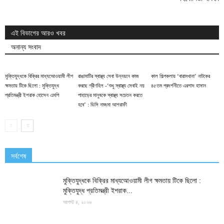
এই বিভাগের আরও খবর
অনান্য সংবাদ
মুক্তিযুদ্ধকে বিক্রির মাধ্যআেওয়ামী লীগ
রাঙামাটির স্বাস্থ্য সেবা উন্নয়নে কাজ
কাল শিল্পকলায় ‘বারামখানা’ নাটকের
ক্ষমতায় টিকে ছিলো : মুক্তিযুদ্ধ
করছে গ্রীণহিল -‘শুধু স্বাস্থ্য সেবাই নয়
৪৫তম প্রদর্শনীতে এরশাদ হাসান
প্রতিমন্ত্রী ইশরাক হোসেন এমপি
পাহাড়ের মানুষকে স্বাস্থ্য সচেতন করতে
হবে’ : ডিসি নাজমা আশরাফী
সর্বশেষ
মুক্তিযুদ্ধকে বিক্রির মাধ্যআেওয়ামী লীগ ক্ষমতায় টিকে ছিলো :
মুক্তিযুদ্ধ প্রতিমন্ত্রী ইশরাক...
আগস্ট ৪, ২০২৬