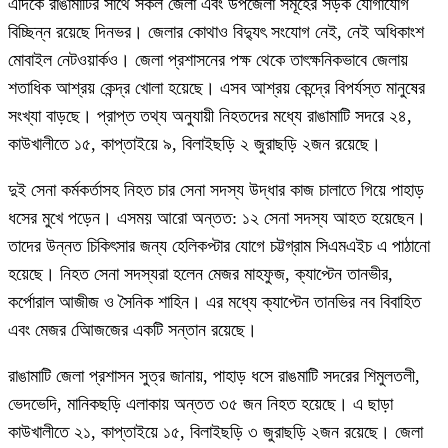
এদিকে রাঙামাটির সাথে সকল জেলা এবং উপজেলা সমূহের সড়ক যোগাযোগ
বিচ্ছিন্ন রয়েছে দিনভর। জেলার কোথাও বিদ্যুৎ সংযোগ নেই, নেই অধিকাংশ
মোবাইল নেটওয়ার্কও। জেলা প্রশাসনের পক্ষ থেকে তাৎক্ষনিকভাবে জেলায়
শতাধিক আশ্রয় কেন্দ্র খোলা হয়েছে। এসব আশ্রয় কেন্দ্রে বিপর্যস্ত মানুষের
সংখ্যা বাড়ছে। প্রাপ্ত তথ্য অনুযায়ী নিহতদের মধ্যে রাঙামাটি সদরে ২৪,
কাউখালীতে ১৫, কাপ্তাইয়ে ৯, বিলাইছড়ি ২ জুরাছড়ি ২জন রয়েছে।
দুই সেনা কর্মকর্তাসহ নিহত চার সেনা সদস্য উদ্ধার কাজ চালাতে গিয়ে পাহাড়
ধসের মুখে পড়েন। এসময় আরো অন্তত: ১২ সেনা সদস্য আহত হয়েছেন।
তাদের উন্নত চিকিৎসার জন্য হেলিকপ্টার যোগে চট্টগ্রাম সিএমএইচ এ পাঠানো
হয়েছে। নিহত সেনা সদস্যরা হলেন মেজর মাহফুজ, ক্যাপ্টেন তানভীর,
কর্পোরাল আজীজ ও সৈনিক শাহিন। এর মধ্যে ক্যাপ্টেন তানভির নব বিবাহিত
এবং মেজর আেিজজের একটি সন্তান রয়েছে।
রাঙামাটি জেলা প্রশাসন সুত্র জানায়, পাহাড় ধসে রাঙমাটি সদরের শিমুলতলী,
ভেদভেদি, মানিকছড়ি এলাকায় অন্তত ৩৫ জন নিহত হয়েছে। এ ছাড়া
কাউখালীতে ২১, কাপ্তাইয়ে ১৫, বিলাইছড়ি ৩ জুরাছড়ি ২জন রয়েছে। জেলা