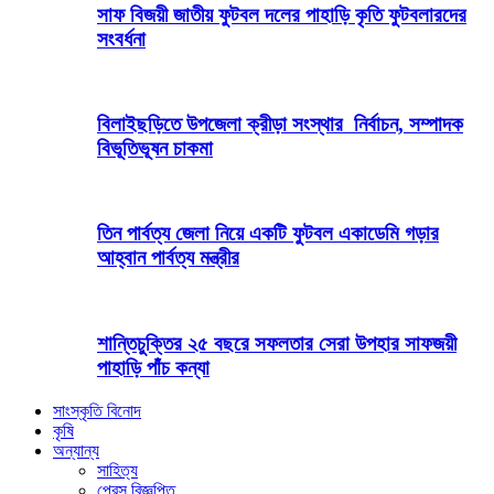
সাফ বিজয়ী জাতীয় ফুটবল দলের পাহাড়ি কৃতি ফুটবলারদের
সংবর্ধনা
বিলাইছড়িতে উপজেলা ক্রীড়া সংস্থার নির্বাচন, সম্পাদক
বিভূতিভূষন চাকমা
তিন পার্বত্য জেলা নিয়ে একটি ফুটবল একাডেমি গড়ার
আহ্বান পার্বত্য মন্ত্রীর
শান্তিচুক্তির ২৫ বছরে সফলতার সেরা উপহার সাফজয়ী
পাহাড়ি পাঁচ কন্যা
সাংস্কৃতি বিনোদ
কৃষি
অন্যান্য
সাহিত্য
প্রেস বিজ্ঞপ্তি