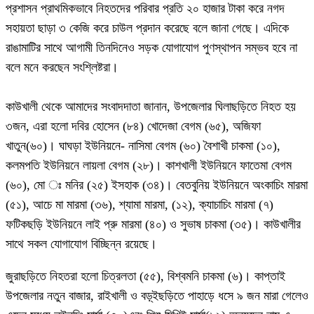
প্রশাসন প্রাথমিকভাবে নিহতদের পরিবার প্রতি ২০ হাজার টাকা করে নগদ
সহায়তা ছাড়া ৩ কেজি করে চাউল প্রদান করেছে বলে জানা গেছে। এদিকে
রাঙামাটির সাথে আগামী তিনদিনেও সড়ক যোগাযোগ পুণস্থাপন সম্ভব হবে না
বলে মনে করছেন সংশ্লিষ্টরা।
কাউখালী থেকে আমাদের সংবাদদাতা জানান, উপজেলার ঘিলাছড়িতে নিহত হয়
৩জন, এরা হলো দবির হোসেন (৮৪) খোদেজা বেগম (৬৫), অজিফা
খাতুন(৬০)। ঘাঘড়া ইউনিয়নে- নাসিমা বেগম (৬০) বৈশাখী চাকমা (১০),
কলমপতি ইউনিয়নে লায়লা বেগম (২৮)। কাশখালী ইউনিয়নে ফাতেমা বেগম
(৬০), মো ঃ মনির (২৫) ইসহাক (৩৪)। বেতবুনিয় ইউনিয়নে অংকাচিং মারমা
(৫১), আচে মা মারমা (৩৬), শ্যামা মারমা, (১২), ক্যাচাচিং মারমা (৭)
ফটিকছড়ি ইউনিয়নে লাই প্রু মারমা (৪০) ও সুভাষ চাকমা (৩৫)। কাউখালীর
সাথে সকল যোগাযোগ বিচ্ছিন্ন রয়েছে।
জুরাছড়িতে নিহতরা হলো চিত্রলতা (৫৫), বিশ্বমনি চাকমা (৬)। কাপ্তাই
উপজেলার নতুন বাজার, রাইখালী ও বড়্ইছড়িতে পাহাড়ে ধসে ৯ জন মারা গেলেও