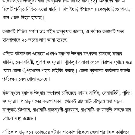
এদের মধ্যে লউনুচিং মার্মা (৩০)এবং শিশু মিখিই মার্মা(১২) অন্যদের নাম এ
রিপোর্ট পর্যন্ত নিশ্চিত হওয়া যায়নি। বিলাইছড়ি উপজেলার কেংড়াছড়িতে পাহাড়
ধসে ৩জন নিহত হয়েছে।
রাঙামাটি সিভিল সার্জন ডাঃ শহীদ তালূকদার জানান, এ পর্যন্ত রাঙামাটি সদর
হাসপাতালে ২১ জনের লাশ আনা হয়েছে।
এদিকে ঘটনাস্থল গুলোতে এখনও ব্যাপক উদ্ধার তৎপরতা চালাচ্ছে ফায়ার
সার্ভিস, সেনাবাহিনী, পুলিশ সদস্যরা। ঝুঁকিপূর্ণ এলাকা থেকে নিরাপদ স্থানে সরে
যেতে জেলা ্প্রশাসন শহরে মাইকিং করছে। জেলা প্রশাসক কার্যালয়ে জরুরী
পর্যবেক্ষন সেল খোলা হয়েছে।
ঘটনাস্থলে ব্যাপক উদ্ধার তৎপরতা চালিয়েছে ফায়ার সার্ভিস, সেনাবাহিনী, পুলিশ
সদস্যরা। পাহাড় ধসের কারণে সকাল থেকেই রাঙামাটি-চট্টগ্রাম মহা সড়ক,
কাপ্তাই-চট্টগ্রাম, রাঙামাটি-রাজস্থলী-বান্দরবান, রাঙামাটি-খাগড়াছড়ি সড়কে যান
চলাচল বন্ধ রয়েছে।
এদিকে পাহাড় ধসে হতাহতের ঘটনায় গতকাল বিকেলে জেলা প্রশাসক কার্যালয়ে