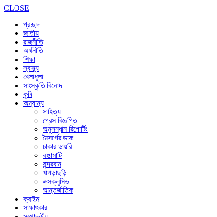
CLOSE
প্রচ্ছদ
জাতীয়
রাজনীতি
অর্থনীতি
শিক্ষা
স্বাস্থ্য
খেলাধুলা
সাংস্কৃতি বিনোদ
কৃষি
অন্যান্য
সাহিত্য
প্রেস বিজ্ঞপ্তি
অনুসন্ধান রিপোর্টিং
নৈসর্গের ডাক
ঢাকার ডায়রি
রাঙামাটি
বান্দরবান
খাগড়াছড়ি
এক্সক্লুসিভ
আন্তর্জাতিক
ক্রাইম
সাক্ষাৎকার
সম্পাদকীয়