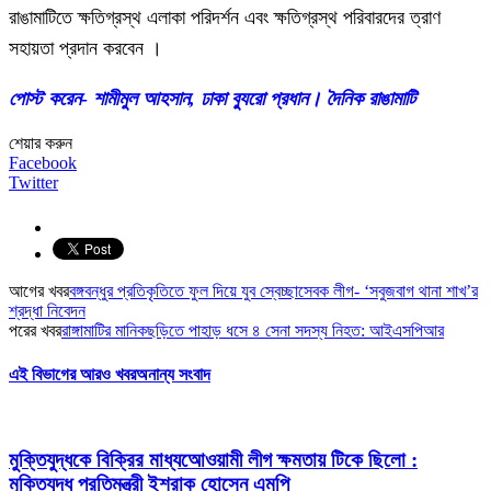
রাঙামাটিতে ক্ষতিগ্রস্থ এলাকা পরিদর্শন এবং ক্ষতিগ্রস্থ পরিবারদের ত্রাণ
সহায়তা প্রদান করবেন ।
পোস্ট করেন- শামীমুল আহসান, ঢাকা ব্যুরো প্রধান। দৈনিক রাঙামাটি
শেয়ার করুন
Facebook
Twitter
আগের খবর
বঙ্গবন্ধুর প্রতিকৃতিতে ফুল দিয়ে যুব স্বেচ্ছাসেবক লীগ- ‘সবুজবাগ থানা শাখ’র
শ্রদ্ধা নিবেদন
পরের খবর
রাঙ্গামাটির মানিকছড়িতে পাহাড় ধসে ৪ সেনা সদস্য নিহত: আইএসপিআর
এই বিভাগের আরও খবর
অনান্য সংবাদ
মুক্তিযুদ্ধকে বিক্রির মাধ্যআেওয়ামী লীগ ক্ষমতায় টিকে ছিলো :
মুক্তিযুদ্ধ প্রতিমন্ত্রী ইশরাক হোসেন এমপি