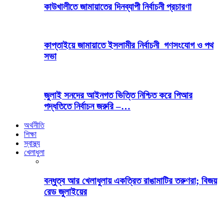
কাউখালীতে জামায়াতের দিনব্যাপী নির্বাচনী প্রচারণা
কাপ্তাইয়ে জামায়াতে ইসলামীর নির্বাচনী গণসংযোগ ও পথ
সভা
জুলাই সনদের আইনগত ভিত্তি নিশ্চিত করে পিআর
পদ্ধতিতে নির্বাচন জরুরি –…
অর্থনীতি
শিক্ষা
স্বাস্থ্য
খেলাধুলা
বন্ধুত্ব আর খেলাধুলায় একত্রিত রাঙামাটির তরুণরা; বিজয়
রেড জুলাইয়ের