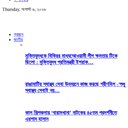
Thursday, অগাস্ট ৬, ২০২৬
প্রচ্ছদ
জাতীয়
মুক্তিযুদ্ধকে বিক্রির মাধ্যআেওয়ামী লীগ ক্ষমতায় টিকে
ছিলো : মুক্তিযুদ্ধ প্রতিমন্ত্রী ইশরাক…
রাঙামাটির স্বাস্থ্য সেবা উন্নয়নে কাজ করছে গ্রীণহিল -‘শুধু
স্বাস্থ্য সেবাই নয়…
কাল শিল্পকলায় ‘বারামখানা’ নাটকের ৪৫তম প্রদর্শনীতে
এরশাদ হাসান