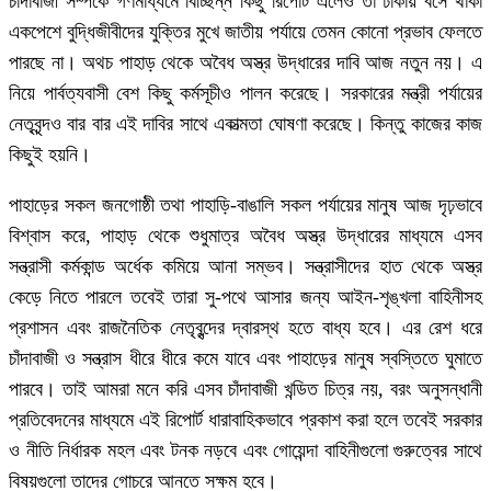
চাঁদাবাজী সম্পর্কে গণমাধ্যমে বিচ্ছিন্ন কিছু রিপোর্ট এলেও তা ঢাকায় বসে থাকা
একপেশে বুদ্ধিজীবীদের যুক্তির মুখে জাতীয় পর্যায়ে তেমন কোনো প্রভাব ফেলতে
পারছে না। অথচ পাহাড় থেকে অবৈধ অস্ত্র উদ্ধারের দাবি আজ নতুন নয়। এ
নিয়ে পার্বত্যবাসী বেশ কিছু কর্মসূচীও পালন করেছে। সরকারের মন্ত্রী পর্যায়ের
নেতৃবৃন্দও বার বার এই দাবির সাথে একাত্মতা ঘোষণা করেছে। কিন্তু কাজের কাজ
কিছুই হয়নি।
পাহাড়ের সকল জনগোষ্ঠী তথা পাহাড়ি-বাঙালি সকল পর্যায়ের মানুষ আজ দৃঢ়ভাবে
বিশ্বাস করে, পাহাড় থেকে শুধুমাত্র অবৈধ অস্ত্র উদ্ধারের মাধ্যমে এসব
সন্ত্রাসী কর্মকান্ড অর্ধেক কমিয়ে আনা সম্ভব। সন্ত্রাসীদের হাত থেকে অস্ত্র
কেড়ে নিতে পারলে তবেই তারা সু-পথে আসার জন্য আইন-শৃঙ্খলা বাহিনীসহ
প্রশাসন এবং রাজনৈতিক নেতৃবৃন্দের দ্বারস্থ হতে বাধ্য হবে। এর রেশ ধরে
চাঁদাবাজী ও সন্ত্রাস ধীরে ধীরে কমে যাবে এবং পাহাড়ের মানুষ স্বস্তিতে ঘুমাতে
পারবে। তাই আমরা মনে করি এসব চাঁদাবাজী খন্ডিত চিত্র নয়, বরং অনুসন্ধানী
প্রতিবেদনের মাধ্যমে এই রিপোর্ট ধারাবাহিকভাবে প্রকাশ করা হলে তবেই সরকার
ও নীতি নির্ধারক মহল এবং টনক নড়বে এবং গোয়েন্দা বাহিনীগুলো গুরুত্বের সাথে
বিষয়গুলো তাদের গোচরে আনতে সক্ষম হবে।