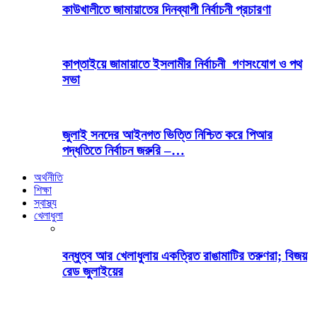
কাউখালীতে জামায়াতের দিনব্যাপী নির্বাচনী প্রচারণা
কাপ্তাইয়ে জামায়াতে ইসলামীর নির্বাচনী গণসংযোগ ও পথ
সভা
জুলাই সনদের আইনগত ভিত্তি নিশ্চিত করে পিআর
পদ্ধতিতে নির্বাচন জরুরি –…
অর্থনীতি
শিক্ষা
স্বাস্থ্য
খেলাধুলা
বন্ধুত্ব আর খেলাধুলায় একত্রিত রাঙামাটির তরুণরা; বিজয়
রেড জুলাইয়ের