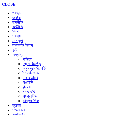
CLOSE
প্রচ্ছদ
জাতীয়
রাজনীতি
অর্থনীতি
শিক্ষা
স্বাস্থ্য
খেলাধুলা
সাংস্কৃতি বিনোদ
কৃষি
অন্যান্য
সাহিত্য
প্রেস বিজ্ঞপ্তি
অনুসন্ধান রিপোর্টিং
নৈসর্গের ডাক
ঢাকার ডায়রি
রাঙামাটি
বান্দরবান
খাগড়াছড়ি
এক্সক্লুসিভ
আন্তর্জাতিক
ক্রাইম
সাক্ষাৎকার
সম্পাদকীয়