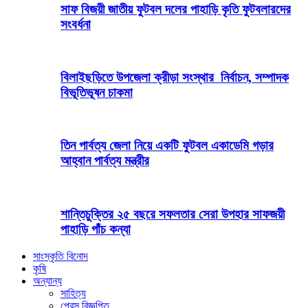
সাফ বিজয়ী জাতীয় ফুটবল দলের পাহাড়ি কৃতি ফুটবলারদের
সংবর্ধনা
বিলাইছড়িতে উপজেলা ক্রীড়া সংস্থার নির্বাচন, সম্পাদক
বিভূতিভূষন চাকমা
তিন পার্বত্য জেলা নিয়ে একটি ফুটবল একাডেমি গড়ার
আহ্বান পার্বত্য মন্ত্রীর
শান্তিচুক্তির ২৫ বছরে সফলতার সেরা উপহার সাফজয়ী
পাহাড়ি পাঁচ কন্যা
সাংস্কৃতি বিনোদ
কৃষি
অন্যান্য
সাহিত্য
প্রেস বিজ্ঞপ্তি