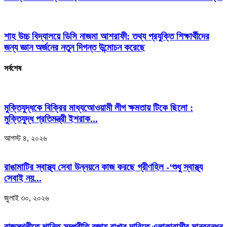
শাহ উচ্চ বিদ্যালয়ে ডিসি নাজমা আশরাফী: তথ্য প্রযুক্তি শিক্ষার্থীদের
জন্য জ্ঞান অর্জনের নতুন দিগন্ত উন্মোচন করেছে
সর্বশেষ
মুক্তিযুদ্ধকে বিক্রির মাধ্যআেওয়ামী লীগ ক্ষমতায় টিকে ছিলো :
মুক্তিযুদ্ধ প্রতিমন্ত্রী ইশরাক...
আগস্ট ৪, ২০২৬
রাঙামাটির স্বাস্থ্য সেবা উন্নয়নে কাজ করছে গ্রীণহিল -‘শুধু স্বাস্থ্য
সেবাই নয়...
জুলাই ৩০, ২০২৬
রাজস্থলীতে শান্তি-সম্প্রীতি বজায় রাখার দাবিতে এলাকাবাসীর মানববন্ধন