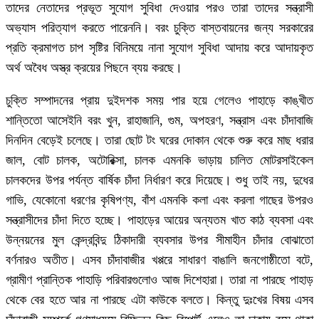
তাদের নেতাদের প্রভূত সুযোগ সুবিধা দেওয়ার পরও তারা তাদের সন্ত্রাসী
অভ্যাস পরিত্যাগ করতে পারেননি। বরং চুক্তি বাস্তবায়নের জন্য সরকারের
প্রতি ক্রমাগত চাপ সৃষ্টির বিনিময়ে নানা সুযোগ সুবিধা আদায় করে আদায়কৃত
অর্থ অবৈধ অস্ত্র ক্রয়ের পিছনে ব্যয় করছে।
চুক্তি সম্পাদনের প্রায় দুইদশক সময় পার হয়ে গেলেও পাহাড়ে কাঙ্খীত
শান্তিতো আসেইনি বরং খুন, রাহাজানি, গুম, অপহরণ, সন্ত্রাস এবং চাঁদাবাজি
দিনদিন বেড়েই চলেছে। তারা ছোট টং ঘরের দোকান থেকে শুরু করে মাছ ধরার
জাল, বোট চালক, অটোরিক্সা, চালক এমনকি ভাড়ায় চালিত মোটরসাইকেল
চালকদের উপর পর্যন্ত বার্ষিক চাঁদা নির্ধারণ করে দিয়েছে। শুধু তাই নয়, দুধের
গাভি, যেকোনো ধরণের কৃষিপণ্য, বাঁশ এমনকি কলা এবং করলা গাছের উপরও
সন্ত্রাসীদের চাঁদা দিতে হচ্ছে। পাহাড়ের আয়ের অন্যতম খাত কাঠ ব্যবসা এবং
উন্নয়নের মুল কেন্দ্রবিন্দু ঠিকাদারী ব্যবসার উপর সীমাহীন চাঁদার বোঝাতো
বর্ণনারও অতীত। এসব চাঁদাবাজীর খপ্পরে সাধারণ বাঙালি জনগোষ্ঠীতো বটে,
গ্রামীণ প্রান্তিক পাহাড়ি পরিবারগুলোও আজ দিশেহারা। তারা না পারছে পাহাড়
থেকে বের হতে আর না পারছে এটা কাউকে বলতে। কিন্তু দুঃখের বিষয় এসব