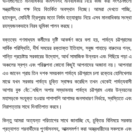
ঘটনাগুলোতে মানবাধিকার কমিশনসহ মানবাধিকার নিয়ে কাজ করা সংগঠনগুলো
সন্ত্রাসীদের পক্ষ নিয়ে বিতর্কিত অবস্থান নিচ্ছে। আমরা দেখতে পাচ্ছি,
ছাদেকুল, মোহিনী ত্রিপুরার মতো নির্মম হত্যাকান্ড নিয়ে এসব মানবাধিকার সংস্থা
রহস্যজনকভাবে নিরব ভূমিকা পালন করছে।
বক্তব্যে গণমাধ্যম কর্মীদের দৃষ্টি আকর্ষণ করে বলা হয়, পার্বত্য চট্টগ্রামের
সার্বিক পরিস্থিতি, দীর্ঘ সময়ের রক্তাক্ত ইতিহাস, সবুজ পাহাড়ে বারুদের গন্ধ,
শান্তি প্রচেষ্টায় সরকারের উদ্যোগ, আর্থ সামাজিক উন্নয়ন এবং পিছিয়ে পড়া এ
অঞ্চলের স্বপ্ন এবং পরিকল্পনা কোনো কিছুই আপনাদের অজানা নয়। আপনারা
এও জানেন প্রায় তিন দশক সময়কাল পার্বত্য চট্টগ্রামে চলা রক্তের হোলিখেলার
মাঝে যখন সরকার পার্বত্য চুক্তি স্বাক্ষর করেছিল তখন থেকেই পার্বত্যবাসী
আশায় বুক বেঁেধছিল অপার সম্ভাবনায় পার্বত্য চট্টগ্রাম এবার উন্নয়নের
মহাসড়কে সংযুক্ত হওয়ার পাশাপাশি আপামর জনসাধারণ নির্ভয়ে, স্বস্তিতে এবং
নিরাপত্তার সাথে দিনাতিপাত করবে।
কিন্তু আমরা অত্যন্ত পরিতাপের সাথে জানাচ্ছি যে, চুক্তির বিনিময়ে সরকার
প্রত্যাগত শরনার্থীদের পুণর্বাসনসহ, আত্মসমর্পণ করা অস্ত্রধারীদের সকলকে এবং