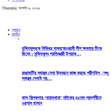
Thursday, অগাস্ট ৬, ২০২৬
প্রচ্ছদ
জাতীয়
মুক্তিযুদ্ধকে বিক্রির মাধ্যআেওয়ামী লীগ ক্ষমতায় টিকে
ছিলো : মুক্তিযুদ্ধ প্রতিমন্ত্রী ইশরাক…
রাঙামাটির স্বাস্থ্য সেবা উন্নয়নে কাজ করছে গ্রীণহিল -‘শুধু
স্বাস্থ্য সেবাই নয়…
কাল শিল্পকলায় ‘বারামখানা’ নাটকের ৪৫তম প্রদর্শনীতে
এরশাদ হাসান