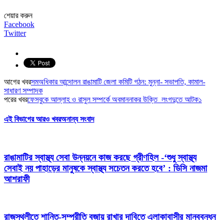
শেয়ার করুন
Facebook
Twitter
আগের খবর
সমঅধিকার আন্দোলন রাঙামাটি জেলা কমিটি গঠন: মুন্না- সভাপতি, কামাল-
সাধারণ সম্পাদক
পরের খবর
ফেসবুকে আল্লাহ ও রাসুল সম্পর্কে অবমাননাকর উক্তি লংগদুতে আটক১
এই বিভাগের আরও খবর
অনান্য সংবাদ
রাঙামাটির স্বাস্থ্য সেবা উন্নয়নে কাজ করছে গ্রীণহিল -‘শুধু স্বাস্থ্য
সেবাই নয় পাহাড়ের মানুষকে স্বাস্থ্য সচেতন করতে হবে’ : ডিসি নাজমা
আশরাফী
রাজস্থলীতে শান্তি-সম্প্রীতি বজায় রাখার দাবিতে এলাকাবাসীর মানববন্ধন