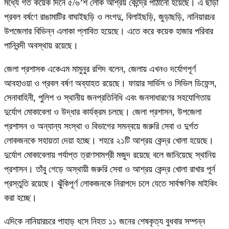
মধ্যে গত কয়েক দিনে ৫/৬’শ লোক আশ্রয় কেন্দ্রে পাঠানো হয়েছে। এ ছাড়া
প্রবল বর্ষণে রাঙামাটির বাঘাইছড়ি ও লংগদু, বিলাইছড়ি, জুড়াছড়ি, নানিয়ারচর
উপজেলার বিভিন্ন এলাকা প্লাবিত হয়েছে। এতে করে কয়েক হাজার পরিবার
পানিবন্দী অবস্থায় রয়েছে।
জেলা প্রশাসক একেএম মামুনুর রশিদ বলেন, জেলায় এখনও দর্যোগপূর্ণ
আবহাওয়া ও প্রবল বর্ষণ অব্যাহত রয়েছে। ফায়ার সার্ভিস ও সিভিল ডিফেন্স,
সেনাবাহিনী, পুলিশ ও স্থানীয় জনপ্রতিনিধি এবং জনসাধারণের সহযোগিতায়
দুর্যোগ মোকাবেলা ও উদ্ধার কার্যক্রম চলছে। জেলা প্রশাসন, উপজেলা
প্রশাসন ও অন্যান্য সংস্থা ও বিভাগের সমন্বয়ে জরুরি সেবা ও দুর্গত
লোকজনকে সহায়তা দেয়া হচ্ছে। শহরে ২১টি আশ্রয় কেন্দ্র খোলা হয়েছে।
দুর্যোগ মোকাবেলায় পর্যাপ্ত ত্রাণসামগ্রী মজুদ রয়েছে বলে জানিয়েছে স্থানিয়
প্রশাসন। তাঁবু গেড়ে অস্থায়ী জরুরি সেবা ও আশ্রয় কেন্দ্র খোলা রাখার পূর্ন
প্রস্তুতি রয়েছে। ঝুঁকিপূর্ণ লোকজনকে নিরাপদে চলে যেতে সার্বক্ষণিক মাইকিং
করা হচ্ছে।
এদিকে নানিয়ারচরে পাহাড় ধসে নিহত ১১ জনের শেষকৃত্য বুধবার সম্পন্ন