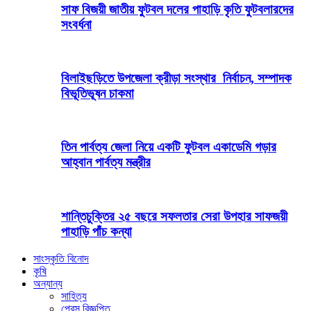
সাফ বিজয়ী জাতীয় ফুটবল দলের পাহাড়ি কৃতি ফুটবলারদের
সংবর্ধনা
বিলাইছড়িতে উপজেলা ক্রীড়া সংস্থার নির্বাচন, সম্পাদক
বিভূতিভূষন চাকমা
তিন পার্বত্য জেলা নিয়ে একটি ফুটবল একাডেমি গড়ার
আহ্বান পার্বত্য মন্ত্রীর
শান্তিচুক্তির ২৫ বছরে সফলতার সেরা উপহার সাফজয়ী
পাহাড়ি পাঁচ কন্যা
সাংস্কৃতি বিনোদ
কৃষি
অন্যান্য
সাহিত্য
প্রেস বিজ্ঞপ্তি