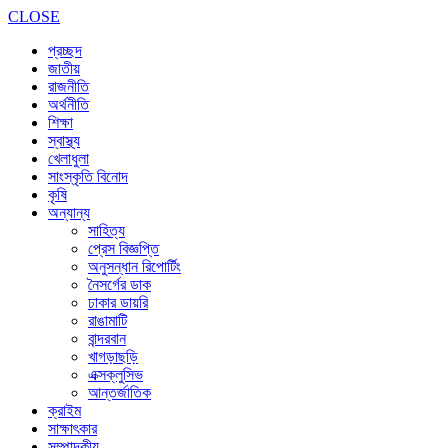
CLOSE
প্রচ্ছদ
জাতীয়
রাজনীতি
অর্থনীতি
শিক্ষা
স্বাস্থ্য
খেলাধুলা
সাংস্কৃতি বিনোদ
কৃষি
অন্যান্য
সাহিত্য
প্রেস বিজ্ঞপ্তি
অনুসন্ধান রিপোর্টিং
নৈসর্গের ডাক
ঢাকার ডায়রি
রাঙামাটি
বান্দরবান
খাগড়াছড়ি
এক্সক্লুসিভ
আন্তর্জাতিক
ক্রাইম
সাক্ষাৎকার
সম্পাদকীয়