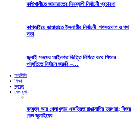
কাউখালীতে জামায়াতের দিনব্যাপী নির্বাচনী প্রচারণা
কাপ্তাইয়ে জামায়াতে ইসলামীর নির্বাচনী গণসংযোগ ও পথ
সভা
জুলাই সনদের আইনগত ভিত্তি নিশ্চিত করে পিআর
পদ্ধতিতে নির্বাচন জরুরি –…
অর্থনীতি
শিক্ষা
স্বাস্থ্য
খেলাধুলা
বন্ধুত্ব আর খেলাধুলায় একত্রিত রাঙামাটির তরুণরা; বিজয়
রেড জুলাইয়ের