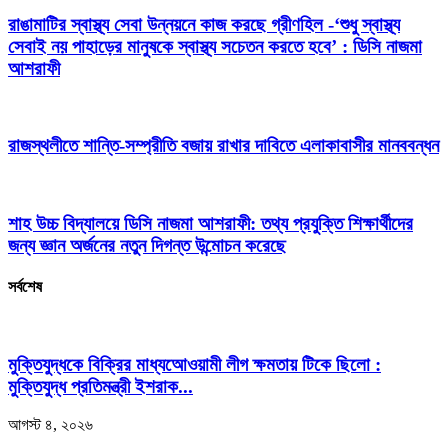
রাঙামাটির স্বাস্থ্য সেবা উন্নয়নে কাজ করছে গ্রীণহিল -‘শুধু স্বাস্থ্য
সেবাই নয় পাহাড়ের মানুষকে স্বাস্থ্য সচেতন করতে হবে’ : ডিসি নাজমা
আশরাফী
রাজস্থলীতে শান্তি-সম্প্রীতি বজায় রাখার দাবিতে এলাকাবাসীর মানববন্ধন
শাহ উচ্চ বিদ্যালয়ে ডিসি নাজমা আশরাফী: তথ্য প্রযুক্তি শিক্ষার্থীদের
জন্য জ্ঞান অর্জনের নতুন দিগন্ত উন্মোচন করেছে
সর্বশেষ
মুক্তিযুদ্ধকে বিক্রির মাধ্যআেওয়ামী লীগ ক্ষমতায় টিকে ছিলো :
মুক্তিযুদ্ধ প্রতিমন্ত্রী ইশরাক...
আগস্ট ৪, ২০২৬