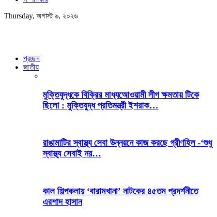
Thursday, অগাস্ট ৬, ২০২৬
প্রচ্ছদ
জাতীয়
মুক্তিযুদ্ধকে বিক্রির মাধ্যআেওয়ামী লীগ ক্ষমতায় টিকে
ছিলো : মুক্তিযুদ্ধ প্রতিমন্ত্রী ইশরাক…
রাঙামাটির স্বাস্থ্য সেবা উন্নয়নে কাজ করছে গ্রীণহিল -‘শুধু
স্বাস্থ্য সেবাই নয়…
কাল শিল্পকলায় ‘বারামখানা’ নাটকের ৪৫তম প্রদর্শনীতে
এরশাদ হাসান