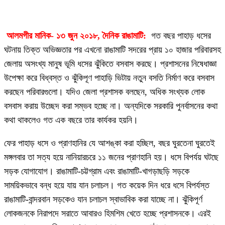
আলমগীর মানিক- ১৩ জুন ২০১৮, দৈনিক রাঙামাটি:
গত বছর পাহাড় ধসের
ঘটনায় তিক্ত অভিজ্ঞতার পর এখনো রাঙামাটি সদরের প্রায় ১০ হাজার পরিবারসহ
জেলায় অসংখ্য মানুষ ভূমি ধসের ঝুঁকিতে বসবাস করছে। প্রশাসনের নিষেধাজ্ঞা
উপেক্ষা করে বিধ্বস্ত ও ঝুঁকিপূণ পাহাড়ি ভিটায় নতুন বসতি নির্মাণ করে বসবাস
করছেন পরিবারগুলো। যদিও জেলা প্রশাসক বলছেন, অধিক সংখ্যক লোক
বসবাস করায় উচ্ছেদ করা সম্ভব হচ্ছে না। অন্যদিকে সরকারি পুনর্বাসনের কথা
কথা থাকলেও গত এক বছরে তার কার্যকর হয়নি।
ফের পাহাড় ধসে ও প্রাণহানির যে আশঙ্কা করা হচ্ছিল, বছর ঘুরতেনা ঘুরতেই
মঙ্গলবার তা সত্য হয়ে নানিয়ারচরে ১১ জনের প্রাণহানি হয়। ধসে বিপর্যয় ঘটছে
সড়ক যোগাযোগ। রাঙামাটি-চট্টগ্রাম এবং রাঙামাটি-খাগড়াছড়ি সড়কে
সাময়িকভাবে বন্ধ হয়ে যায় যান চলাচল। গত কয়েক দিন ধরে ধসে বিপর্যস্ত
রাঙামাটি-বান্দরবান সড়কেও যান চলাচল স্বাভাবিক করা যাচ্ছে না। ঝুঁকিপূর্ণ
লোকজনকে নিরাপদে সরাতে আবারও হিমশিম খেতে হচ্ছে প্রশাসনকে। এরই