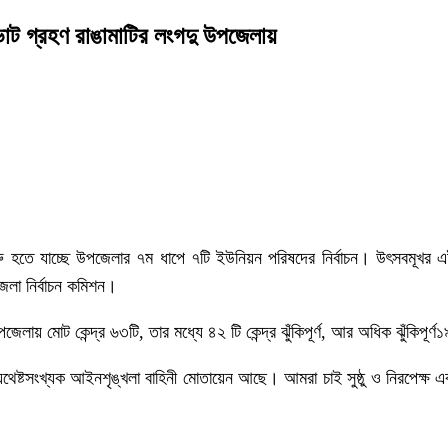
োট গ্রহণ রাঙামাটির লংগদু উপজেলায়
ু হতে যাচ্ছে উপজেলার ৭ম ধাপে ৭টি ইউনিয়ন পরিষদের নির্বাচন। উৎসবমূখর এই নি
জেলা নির্বাচন কমিশন।
জেলায় মোট কেন্দ্র ৬৩টি, তার মধ্যে ৪২ টি কেন্দ্র ঝুঁকিপূর্ণ, আর অধিক ঝুঁকিপূর্ণ১৯
 যথেষ্টসংখ্যক আইনশৃঙ্খলা বাহিনী মোতায়েন আছে। আমরা চাই সুষ্ঠু ও নিরপেক্ষ 