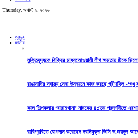
Thursday, অগাস্ট ৬, ২০২৬
প্রচ্ছদ
জাতীয়
মুক্তিযুদ্ধকে বিক্রির মাধ্যআেওয়ামী লীগ ক্ষমতায় টিকে ছিলো
রাঙামাটির স্বাস্থ্য সেবা উন্নয়নে কাজ করছে গ্রীণহিল -‘শুধু 
কাল শিল্পকলায় ‘বারামখানা’ নাটকের ৪৫তম প্রদর্শনীতে এরশ
রাবিপ্রবিতে যোগদান করেছেন নবনিযুক্ত ভিসি ড.জয়নুল আব