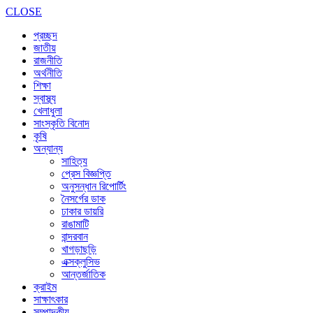
CLOSE
প্রচ্ছদ
জাতীয়
রাজনীতি
অর্থনীতি
শিক্ষা
স্বাস্থ্য
খেলাধুলা
সাংস্কৃতি বিনোদ
কৃষি
অন্যান্য
সাহিত্য
প্রেস বিজ্ঞপ্তি
অনুসন্ধান রিপোর্টিং
নৈসর্গের ডাক
ঢাকার ডায়রি
রাঙামাটি
বান্দরবান
খাগড়াছড়ি
এক্সক্লুসিভ
আন্তর্জাতিক
ক্রাইম
সাক্ষাৎকার
সম্পাদকীয়