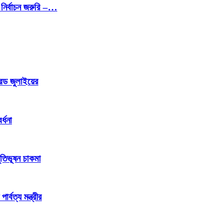
নির্বাচন জরুরি –…
রেড জুলাইয়ের
্ধনা
ূতিভূষন চাকমা
্বত্য মন্ত্রীর