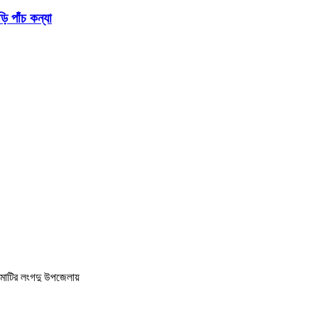
 পাঁচ কন্যা
ামাটির লংগদু উপজেলায়