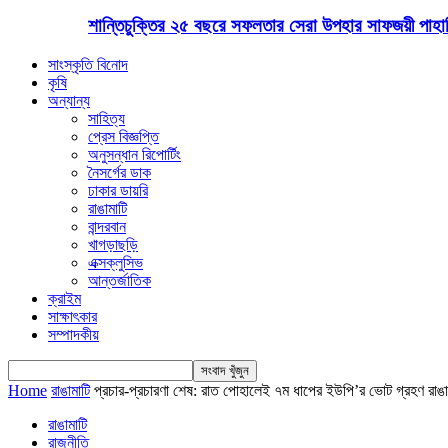
শান্তিচুক্তির ২৫ বছরে সফলতার সেরা উপহার সাফজয়ী পাহাড়ি
সাংস্কৃতি বিনোদ
কৃষি
অন্যান্য
সাহিত্য
প্রেস বিজ্ঞপ্তি
অনুসন্ধান রিপোর্টিং
নৈসর্গের ডাক
ঢাকার ডায়রি
রাঙামাটি
বান্দরবান
খাগড়াছড়ি
এক্সক্লুসিভ
আন্তর্জাতিক
ক্রাইম
সাক্ষাৎকার
সম্পাদকীয়
Home
রাঙামাটি
প্রচার-প্রচারণা শেষ: রাত পোহালেই ৭ম ধাপের ইউপি’র ভোট গ্রহণ রাঙ
রাঙামাটি
রাজনীতি