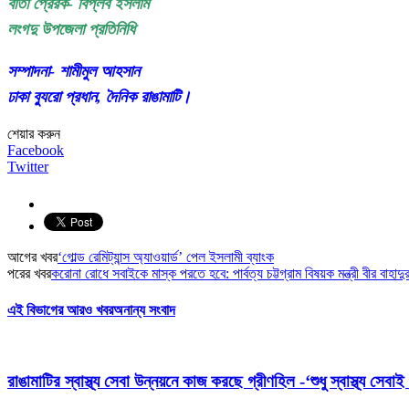
বার্তা প্রেরক- বিপ্লব ইসলাম
লংগদু উপজেলা প্রতিনিধি
সম্পাদনা- শামীমুল আহসান
ঢাকা ব্যুরো প্রধান, দৈনিক রাঙামাটি।
শেয়ার করুন
Facebook
Twitter
আগের খবর
‘গোল্ড রেমিট্যান্স অ্যাওয়ার্ড’ পেল ইসলামী ব্যাংক
পরের খবর
করোনা রোধে সবাইকে মাস্ক পরতে হবে: পার্বত্য চট্টগ্রাম বিষয়ক মন্ত্রী বীর বাহা
এই বিভাগের আরও খবর
অনান্য সংবাদ
রাঙামাটির স্বাস্থ্য সেবা উন্নয়নে কাজ করছে গ্রীণহিল -‘শুধু স্বাস্থ্য স