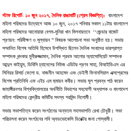
স্টাফ রিপোর্ট- ১০ জুন ২০১৭, দৈনিক রাঙামাটি (প্রেস বিজ্ঞপ্তি):
বাংলাদেশ
মহিলা পরিষদের উদ্যোগে আজ ১০ জুন, ২০১৭ শনিবার সকাল ১১টায় বাংলাদেশ
মহিলা পরিষদের আনোয়ারা বেগম-মুনিরা খান মিলনায়তনে ‘‘জেন্ডার বাজেট
প্রণয়ন: পরিবীক্ষণ ও মূল্যায়ন ” বিষয়ক আলোচনা সভা অনুষ্ঠিত হয়। সভায়
সম্মানিত বিশেষ অতিথি হিসেবে উপস্থিত ছিলেন দৈনিক সংবাদের ভারপ্রাপ্ত
সম্পাদক খন্দকার মুনীরুজ্জামান, দৈনিক প্রথম আলোর অ্যাসোসিয়েট সম্পাদক
আব্দুল কাইয়ুম, ডিবিসি চ্যানেলের নিউজ এডিটর প্রণব সাহা, বিআইডিএস এর
সিনিয়র রিসার্চ ফেলো ড. নাজনীন আহমেদ এবং ডেইলী ফিনানসিয়াল এক্সপ্রেসের
বিশেষ প্রতিনিধি এফ এইচ এম হুমায়ন কবীর। সভায় মূল প্রবন্ধ পাঠ করেন
জাহাঙ্গীরনগর বিশ্ববিদ্যালয়ের অর্থনীতি বিভাগের সহযোগী অধ্যাপক ও বাংলাদেশ
মহিলা পরিষদের কেন্দ্রীয় কমিটির সদস্য শরমিন্দ নিলোর্মী।
সভায় সভাপতিত্ব করেন সংগঠনের অন্যতম সহসভাপতি রেখা চৌধুরী। সভা
পরিচালনা করেন সংগঠনের লবি অ্যডভোকেসি ডিরেক্টর জনা গোস্বামী।