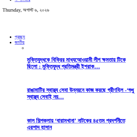
Thursday, অগাস্ট ৬, ২০২৬
প্রচ্ছদ
জাতীয়
মুক্তিযুদ্ধকে বিক্রির মাধ্যআেওয়ামী লীগ ক্ষমতায় টিকে
ছিলো : মুক্তিযুদ্ধ প্রতিমন্ত্রী ইশরাক…
রাঙামাটির স্বাস্থ্য সেবা উন্নয়নে কাজ করছে গ্রীণহিল -‘শুধু
স্বাস্থ্য সেবাই নয়…
কাল শিল্পকলায় ‘বারামখানা’ নাটকের ৪৫তম প্রদর্শনীতে
এরশাদ হাসান