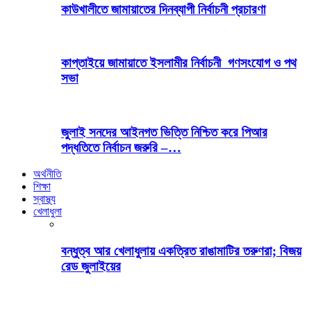
কাউখালীতে জামায়াতের দিনব্যাপী নির্বাচনী প্রচারণা
কাপ্তাইয়ে জামায়াতে ইসলামীর নির্বাচনী গণসংযোগ ও পথ
সভা
জুলাই সনদের আইনগত ভিত্তি নিশ্চিত করে পিআর
পদ্ধতিতে নির্বাচন জরুরি –…
অর্থনীতি
শিক্ষা
স্বাস্থ্য
খেলাধুলা
বন্ধুত্ব আর খেলাধুলায় একত্রিত রাঙামাটির তরুণরা; বিজয়
রেড জুলাইয়ের