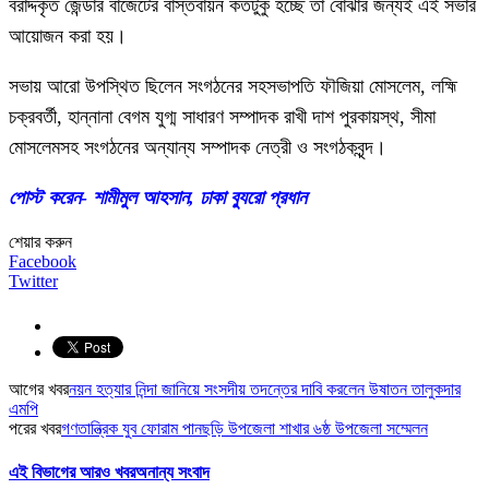
বরাদ্দকৃত জেন্ডার বাজেটের বাস্তবায়ন কতটুকু হচ্ছে তা বোঝার জন্যই এই সভার
আয়োজন করা হয়।
সভায় আরো উপস্থিত ছিলেন সংগঠনের সহসভাপতি ফৗজিয়া মোসলেম, লহ্মি
চক্রবর্তী, হান্নানা বেগম যুগ্ম সাধারণ সম্পাদক রাখী দাশ পুরকায়স্থ, সীমা
মোসলেমসহ সংগঠনের অন্যান্য সম্পাদক নেত্রী ও সংগঠকবৃন্দ।
পোস্ট করেন- শামীমুল আহসান, ঢাকা ব্যুরো প্রধান
শেয়ার করুন
Facebook
Twitter
আগের খবর
নয়ন হত্যার নিন্দা জানিয়ে সংসদীয় তদন্তের দাবি করলেন উষাতন তালুকদার
এমপি
পরের খবর
গণতান্ত্রিক যুব ফোরাম পানছড়ি উপজেলা শাখার ৬ষ্ঠ উপজেলা সম্মেলন
এই বিভাগের আরও খবর
অনান্য সংবাদ