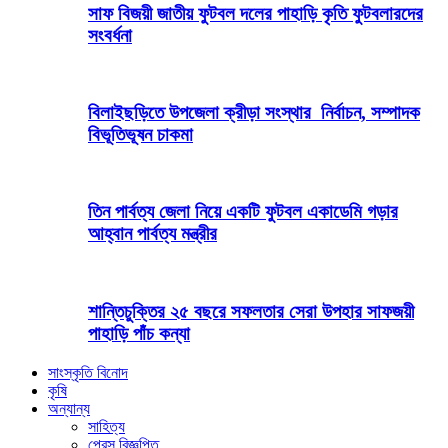
সাফ বিজয়ী জাতীয় ফুটবল দলের পাহাড়ি কৃতি ফুটবলারদের
সংবর্ধনা
বিলাইছড়িতে উপজেলা ক্রীড়া সংস্থার নির্বাচন, সম্পাদক
বিভূতিভূষন চাকমা
তিন পার্বত্য জেলা নিয়ে একটি ফুটবল একাডেমি গড়ার
আহ্বান পার্বত্য মন্ত্রীর
শান্তিচুক্তির ২৫ বছরে সফলতার সেরা উপহার সাফজয়ী
পাহাড়ি পাঁচ কন্যা
সাংস্কৃতি বিনোদ
কৃষি
অন্যান্য
সাহিত্য
প্রেস বিজ্ঞপ্তি