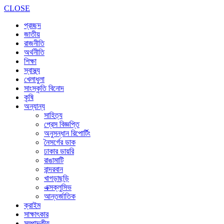
CLOSE
প্রচ্ছদ
জাতীয়
রাজনীতি
অর্থনীতি
শিক্ষা
স্বাস্থ্য
খেলাধুলা
সাংস্কৃতি বিনোদ
কৃষি
অন্যান্য
সাহিত্য
প্রেস বিজ্ঞপ্তি
অনুসন্ধান রিপোর্টিং
নৈসর্গের ডাক
ঢাকার ডায়রি
রাঙামাটি
বান্দরবান
খাগড়াছড়ি
এক্সক্লুসিভ
আন্তর্জাতিক
ক্রাইম
সাক্ষাৎকার
সম্পাদকীয়