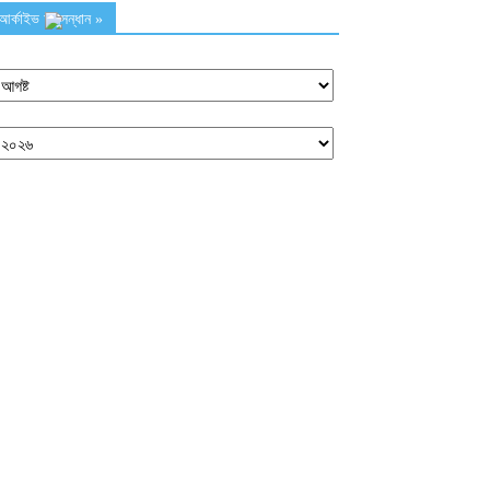
আর্কাইভ অনুসন্ধান »