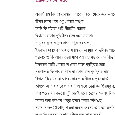
তারিখ: ১২-০৭-২০১২
এসেছিলাম বিধাতা তোমার এ মর্ত্যে, চলে যেতে হবে অমর্ত
জীবন চলার পথে শুধু পেলাম লাঞ্ছনা
আমি কি সইতে পারি সীমাহীন যন্ত্রণা,
বিধাতা তোমার পৃথিবীতে কেন এত হাহাকার
মানুষের বুকে মানুষে হানে নিষ্ঠুর কষাঘাত,
ইহকালে মানুষের মাঝে দেখলাম যে অন্যায় ও দূর্বিসহ আ
পরকালেও কি আবার দেখা যাবে এমন দুঃসহ বেদনার বিচর
ইহকালে আমি পেলাম না কোন সহৃদ ব্যক্তির ছায়া
পরকালেও কি পাওয়া যাবে না কোন ভাল ব্যক্তির মায়া,
বিধাতা কি দেবে না মোরে কোন পারলৌকিক পুরস্কার?
তাহলে আমি যাব কোথায় যদি আমাকে দেয়া হয় তিরস্কার
যারা পরের ধন করলো লুট তারাই হলো দেশের ‘ভাগ্য বিধা
আমরা যারা করুণার পাত্র তারাই হলাম সর্বশাšত,
মহান আল¬াহ্পাক্ খাওয়ায়েছেন মোদের এ যাবত মর্ত্যে
এখন কি অন্নের অভাবে জীবন চলে যাবে স্বর্গে,