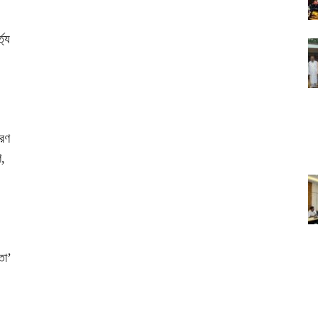
্যে
চরণ
ণ,
,
তা’