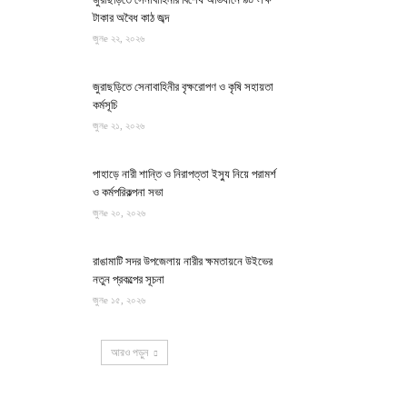
টাকার অবৈধ কাঠ জব্দ
জুনe ২২, ২০২৬
জুরাছড়িতে সেনাবাহিনীর বৃক্ষরোপণ ও কৃষি সহায়তা
কর্মসূচি
জুনe ২১, ২০২৬
পাহাড়ে নারী শান্তি ও নিরাপত্তা ইস্যু নিয়ে পরামর্শ
ও কর্মপরিকল্পনা সভা
জুনe ২০, ২০২৬
রাঙামাটি সদর উপজেলায় নারীর ক্ষমতায়নে উইভের
নতুন প্রকল্পের সূচনা
জুনe ১৫, ২০২৬
আরও পড়ুন