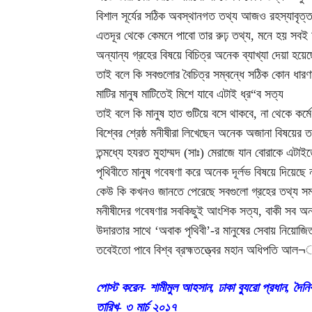
বিশাল সূর্যের সঠিক অবস্থানগত তথ্য আজও রহস্যাবৃত্
এতদূর থেকে কেমনে পাবো তার রুঢ় তথ্য, মনে হয় সবই
অন্যান্য গ্রহের বিষয়ে বিচিত্র অনেক ব্যাখ্যা দেয়া হয়ে
তাই বলে কি সবগুলোর বৈচিত্র সম্বন্ধে সঠিক কোন ধারণ
মাটির মানুষ মাটিতেই মিশে যাবে এটাই ধ্র“ব সত্য
তাই বলে কি মানুষ হাত গুটিয়ে বসে থাকবে, না থেকে কর্
বিশ্বের শ্রেষ্ঠ মনীষীরা লিখেছেন অনেক অজানা বিষয়ের ত
তন্মধ্যে হযরত মুহাম্মদ (সাঃ) মেরাজে যান বোরাকে এটা
পৃথিবীতে মানুষ গবেষণা করে অনেক দূর্লভ বিষয়ে দিয়েছে না
কেউ কি কখনও জানতে পেরেছে সবগুলো গ্রহের তথ্য সম্বল
মনীষীদের গবেষণার সবকিছুই আংশিক সত্য, বাকী সব অন্ত
উদারতার সাথে ‘অবাক পৃথিবী’-র মানুষের সেবায় নিয়োজ
তবেইতো পাবে বিশ্ব ব্রহ্মতত্ত্বের মহান অধিপতি আল¬
পোস্ট করেন- শামীমুল আহসান, ঢাকা ব্যুরো প্রধান, দৈনি
তারিখ- ৩ মার্চ ২০১৭