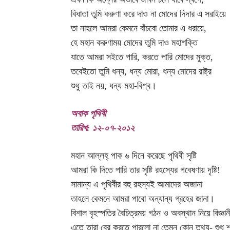
বিধাতা তুমি করুণা করে দাও না মোদের দিদার এ সরাইয়ে
তা নাহলে আমরা কেমনে বাঁচবো তোমার এ ধরায়ে,
হে মহান করুণাময় মোদের তুমি দাও মহাশক্তি
যাতে আমরা সইতে পারি, করতে পারি মোদের মুক্ত,
তবেইতো তুমি ধন্য, ধন্য মোরা, ধন্য মোদের রাষ্ট্র
শুধু তাই নয়, ধন্য মহা-বিশ্ব।
অবাক পৃথিবী
তারিখ: ১২-০৭-২০১২
মহান আল্লহ্ পাক ৬ দিনে করেছে পৃথিবী সৃষ্টি
আমরা কি দিতে পারি তার সৃষ্টি রহস্যের গবেষণায় দৃষ্টি!
সামান্য এ পৃথিবীর বহু রহস্যই আমাদের অজানা
তাহলে কেমনে আমরা পাবো অন্যান্য গ্রহের জানা।
বিশাল বৃহস্পতির বৈচিত্রময় গঠন ও অবস্থান নিয়ে বিজ্ঞা
এতে তারা বের করতে পারলো না তেমন কোন তথ্য- শুধু শান্