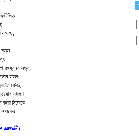
ত
 অভীপ্সিত।
ছে
া রয়েছে,
মে মত্ত।
থ্য
ইতো রহস্যময় সত্য,
নান তত্ত্ব;
িত মর্মজ্ঞ,
ঃসার সর্বজ্ঞ।
িত করো নিজেকে
াহ্পাক্কে।
ক রাঙামাটি।