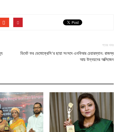
পরের খবর
্য
ডিবেট ফর ডেমোক্রেসি’র ছায়া সংসদে এনবিআর চেয়ারম্যান: রাজস্ব
আয় উন্নয়নের অক্সিজেন