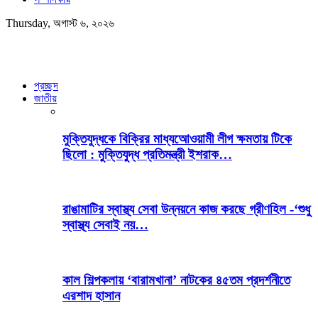
Thursday, অগাস্ট ৬, ২০২৬
প্রচ্ছদ
জাতীয়
মুক্তিযুদ্ধকে বিক্রির মাধ্যআেওয়ামী লীগ ক্ষমতায় টিকে
ছিলো : মুক্তিযুদ্ধ প্রতিমন্ত্রী ইশরাক…
রাঙামাটির স্বাস্থ্য সেবা উন্নয়নে কাজ করছে গ্রীণহিল -‘শুধু
স্বাস্থ্য সেবাই নয়…
কাল শিল্পকলায় ‘বারামখানা’ নাটকের ৪৫তম প্রদর্শনীতে
এরশাদ হাসান