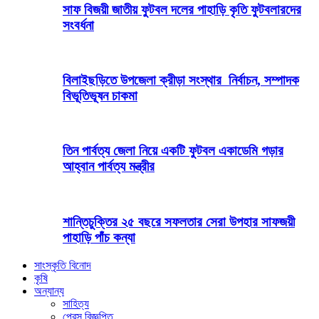
সাফ বিজয়ী জাতীয় ফুটবল দলের পাহাড়ি কৃতি ফুটবলারদের
সংবর্ধনা
বিলাইছড়িতে উপজেলা ক্রীড়া সংস্থার নির্বাচন, সম্পাদক
বিভূতিভূষন চাকমা
তিন পার্বত্য জেলা নিয়ে একটি ফুটবল একাডেমি গড়ার
আহ্বান পার্বত্য মন্ত্রীর
শান্তিচুক্তির ২৫ বছরে সফলতার সেরা উপহার সাফজয়ী
পাহাড়ি পাঁচ কন্যা
সাংস্কৃতি বিনোদ
কৃষি
অন্যান্য
সাহিত্য
প্রেস বিজ্ঞপ্তি