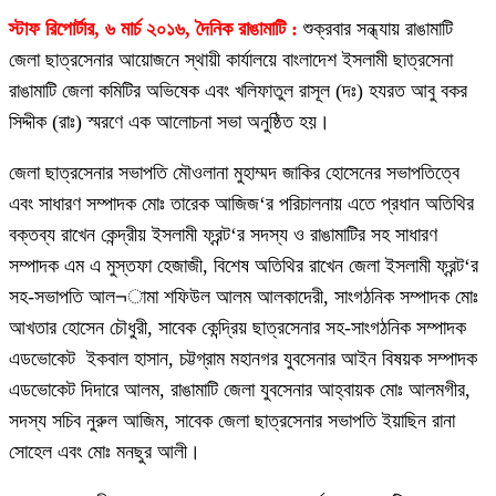
স্টাফ রিপোর্টার, ৬ মার্চ ২০১৬, দৈনিক রাঙামাটি :
শুক্রবার সন্ধ্যায় রাঙামাটি
জেলা ছাত্রসেনার আয়োজনে স্থায়ী কার্যালয়ে বাংলাদেশ ইসলামী ছাত্রসেনা
রাঙামাটি জেলা কমিটির অভিষেক এবং খলিফাতুল রাসূল (দঃ) হযরত আবু বকর
সিদ্দীক (রাঃ) স্মরণে এক আলোচনা সভা অনুষ্ঠিত হয়।
জেলা ছাত্রসেনার সভাপতি মৌওলানা মুহাম্মদ জাকির হোসেনের সভাপতিত্বে
এবং সাধারণ সম্পাদক মোঃ তারেক আজিজ‘র পরিচালনায় এতে প্রধান অতিথির
বক্তব্য রাখেন কেন্দ্রীয় ইসলামী ফ্রন্ট‘র সদস্য ও রাঙামাটির সহ সাধারণ
সম্পাদক এম এ মুস্তফা হেজাজী, বিশেষ অতিথির রাখেন জেলা ইসলামী ফ্রন্ট‘র
সহ-সভাপতি আল¬ামা শফিউল আলম আলকাদেরী, সাংগঠনিক সম্পাদক মোঃ
আখতার হোসেন চৌধুরী, সাবেক কেন্দ্রিয় ছাত্রসেনার সহ-সাংগঠনিক সম্পাদক
এডভোকেট ইকবাল হাসান, চট্টগ্রাম মহানগর যুবসেনার আইন বিষয়ক সম্পাদক
এডভোকেট দিদারে আলম, রাঙামাটি জেলা যুবসেনার আহ্বায়ক মোঃ আলমগীর,
সদস্য সচিব নুরুল আজিম, সাবেক জেলা ছাত্রসেনার সভাপতি ইয়াছিন রানা
সোহেল এবং মোঃ মনছুর আলী।