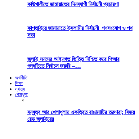
কাউখালীতে জামায়াতের দিনব্যাপী নির্বাচনী প্রচারণা
কাপ্তাইয়ে জামায়াতে ইসলামীর নির্বাচনী গণসংযোগ ও পথ
সভা
জুলাই সনদের আইনগত ভিত্তি নিশ্চিত করে পিআর
পদ্ধতিতে নির্বাচন জরুরি –…
অর্থনীতি
শিক্ষা
স্বাস্থ্য
খেলাধুলা
বন্ধুত্ব আর খেলাধুলায় একত্রিত রাঙামাটির তরুণরা; বিজয়
রেড জুলাইয়ের