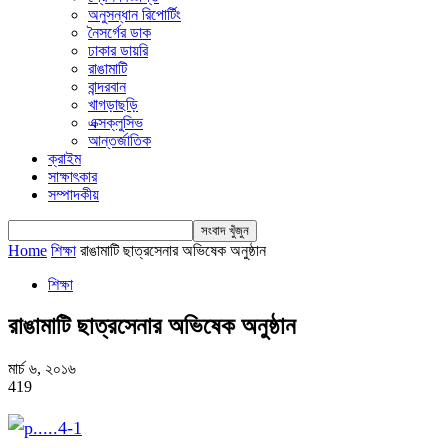
অনুসন্ধান রিপোর্টিং
নৈসর্গের ডাক
ঢাকার ডায়রি
রাঙামাটি
বান্দরবান
খাগড়াছড়ি
এক্সক্লুসিভ
আন্তর্জাতিক
ক্রাইম
সাক্ষাৎকার
সম্পাদকীয়
Home
শিক্ষা
রাঙামাটি ছাত্রসেনার অভিষেক অনুষ্ঠান
শিক্ষা
রাঙামাটি ছাত্রসেনার অভিষেক অনুষ্ঠান
মার্চ ৬, ২০১৬
419