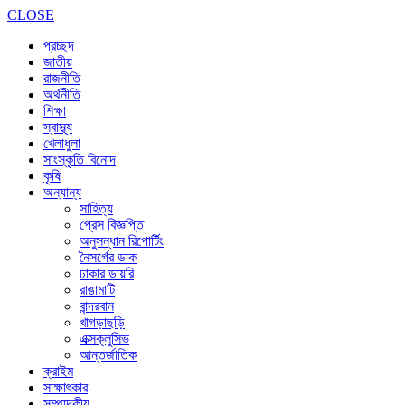
CLOSE
প্রচ্ছদ
জাতীয়
রাজনীতি
অর্থনীতি
শিক্ষা
স্বাস্থ্য
খেলাধুলা
সাংস্কৃতি বিনোদ
কৃষি
অন্যান্য
সাহিত্য
প্রেস বিজ্ঞপ্তি
অনুসন্ধান রিপোর্টিং
নৈসর্গের ডাক
ঢাকার ডায়রি
রাঙামাটি
বান্দরবান
খাগড়াছড়ি
এক্সক্লুসিভ
আন্তর্জাতিক
ক্রাইম
সাক্ষাৎকার
সম্পাদকীয়