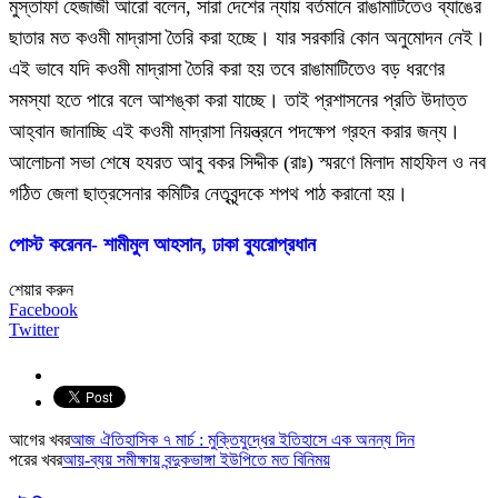
মুস্তাফা হেজাজী আরো বলেন, সারা দেশের ন্যায় বর্তমানে রাঙামাটিতেও ব্যাঙের
ছাতার মত কওমী মাদ্রাসা তৈরি করা হচ্ছে। যার সরকারি কোন অনুমোদন নেই।
এই ভাবে যদি কওমী মাদ্রাসা তৈরি করা হয় তবে রাঙামাটিতেও বড় ধরণের
সমস্যা হতে পারে বলে আশঙ্কা করা যাচ্ছে। তাই প্রশাসনের প্রতি উদাত্ত
আহ্বান জানাচ্ছি এই কওমী মাদ্রাসা নিয়ন্ত্রনে পদক্ষেপ গ্রহন করার জন্য।
আলোচনা সভা শেষে হযরত আবু বকর সিদ্দীক (রাঃ) স্মরণে মিলাদ মাহফিল ও নব
গঠিত জেলা ছাত্রসেনার কমিটির নেতৃবৃন্দকে শপথ পাঠ করানো হয়।
পোস্ট করেনন- শামীমুল আহসান, ঢাকা ব্যুরোপ্রধান
শেয়ার করুন
Facebook
Twitter
আগের খবর
আজ ঐতিহাসিক ৭ মার্চ : মুক্তিযুদ্ধের ইতিহাসে এক অনন্য দিন
পরের খবর
আয়-ব্যয় সমীক্ষায় বন্দুকভাঙ্গা ইউপিতে মত বিনিময়