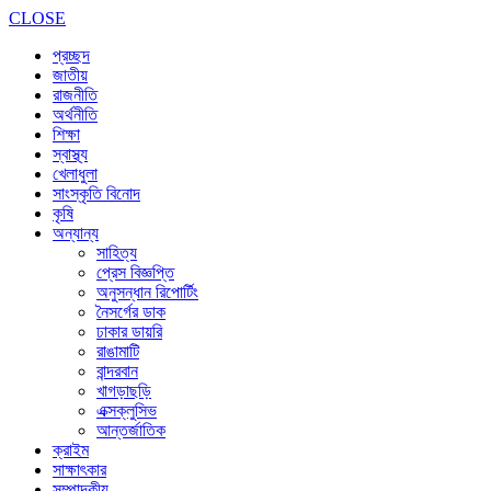
CLOSE
প্রচ্ছদ
জাতীয়
রাজনীতি
অর্থনীতি
শিক্ষা
স্বাস্থ্য
খেলাধুলা
সাংস্কৃতি বিনোদ
কৃষি
অন্যান্য
সাহিত্য
প্রেস বিজ্ঞপ্তি
অনুসন্ধান রিপোর্টিং
নৈসর্গের ডাক
ঢাকার ডায়রি
রাঙামাটি
বান্দরবান
খাগড়াছড়ি
এক্সক্লুসিভ
আন্তর্জাতিক
ক্রাইম
সাক্ষাৎকার
সম্পাদকীয়