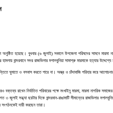
শ
াবেশ অনুষ্ঠিত হয়েছে। বুধবার (৬ জুলাই) সকালে উপজেলা পরিষদের সামনে মারমা ন
হামলায় বান্দরবানে সদর রাজভিলার মশালবুনিয়া সামাপ্রু মারমাকে হত্যার উদ্দেশ্য
 শান্তিতে ঘুমাতে ও বসবাস করতে পারে না। অস্ত্র ও চাঁদাবাজি পরিহার করে আলোচ
 বক্তব্য রাখেন নির্যাতিত পরিবারের পক্ষে মংখাইনু মারমা, মারমা নাগরিক সমাজের
বিগত ৩ জুলাই সন্ধ্যা ছয়টার দিকে বান্দরবান-রাঙামাটি সীমান্তের রাজভিলার মশালবু
র সংগঠনকেই দায়ী করছেন তারা।