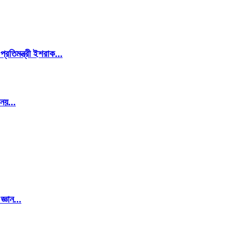
প্রতিমন্ত্রী ইশরাক...
 নয়...
্ঞান...