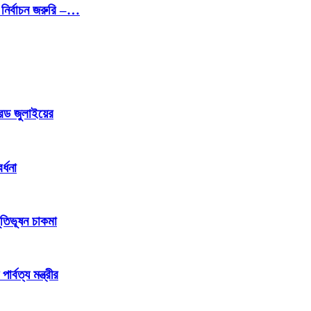
নির্বাচন জরুরি –…
রেড জুলাইয়ের
্ধনা
ূতিভূষন চাকমা
্বত্য মন্ত্রীর