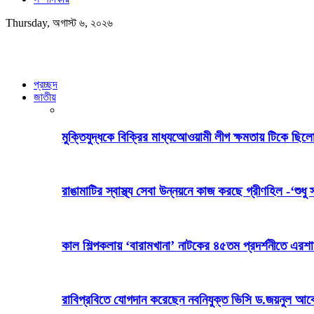
Thursday, অগাস্ট ৬, ২০২৬
প্রচ্ছদ
জাতীয়
মুক্তিযুদ্ধকে বিক্রির মাধ্যআেওয়ামী লীগ ক্ষমতায় টিকে ছিলো
রাঙামাটির স্বাস্থ্য সেবা উন্নয়নে কাজ করছে গ্রীণহিল -‘শুধু 
কাল শিল্পকলায় ‘বারামখানা’ নাটকের ৪৫তম প্রদর্শনীতে এরশ
রাবিপ্রবিতে যোগদান করেছেন নবনিযুক্ত ভিসি ড.জয়নুল আব