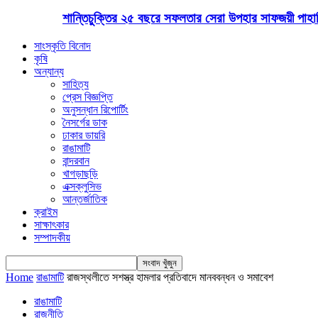
শান্তিচুক্তির ২৫ বছরে সফলতার সেরা উপহার সাফজয়ী পাহাড়ি
সাংস্কৃতি বিনোদ
কৃষি
অন্যান্য
সাহিত্য
প্রেস বিজ্ঞপ্তি
অনুসন্ধান রিপোর্টিং
নৈসর্গের ডাক
ঢাকার ডায়রি
রাঙামাটি
বান্দরবান
খাগড়াছড়ি
এক্সক্লুসিভ
আন্তর্জাতিক
ক্রাইম
সাক্ষাৎকার
সম্পাদকীয়
Home
রাঙামাটি
রাজস্থলীতে সশস্ত্র হামলার প্রতিবাদে মানববন্ধন ও সমাবেশ
রাঙামাটি
রাজনীতি