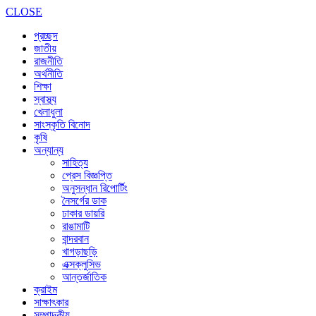
CLOSE
প্রচ্ছদ
জাতীয়
রাজনীতি
অর্থনীতি
শিক্ষা
স্বাস্থ্য
খেলাধুলা
সাংস্কৃতি বিনোদ
কৃষি
অন্যান্য
সাহিত্য
প্রেস বিজ্ঞপ্তি
অনুসন্ধান রিপোর্টিং
নৈসর্গের ডাক
ঢাকার ডায়রি
রাঙামাটি
বান্দরবান
খাগড়াছড়ি
এক্সক্লুসিভ
আন্তর্জাতিক
ক্রাইম
সাক্ষাৎকার
সম্পাদকীয়