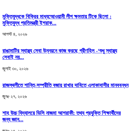
মুক্তিযুদ্ধকে বিক্রির মাধ্যআেওয়ামী লীগ ক্ষমতায় টিকে ছিলো :
মুক্তিযুদ্ধ প্রতিমন্ত্রী ইশরাক...
আগস্ট ৪, ২০২৬
রাঙামাটির স্বাস্থ্য সেবা উন্নয়নে কাজ করছে গ্রীণহিল -‘শুধু স্বাস্থ্য
সেবাই নয়...
জুলাই ৩০, ২০২৬
রাজস্থলীতে শান্তি-সম্প্রীতি বজায় রাখার দাবিতে এলাকাবাসীর মানববন্ধন
জুনe ২৭, ২০২৬
শাহ উচ্চ বিদ্যালয়ে ডিসি নাজমা আশরাফী: তথ্য প্রযুক্তি শিক্ষার্থীদের
জন্য জ্ঞান...
জুনe ২৫, ২০২৬