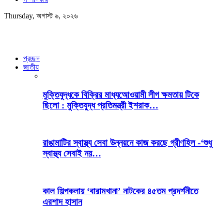
Thursday, অগাস্ট ৬, ২০২৬
প্রচ্ছদ
জাতীয়
মুক্তিযুদ্ধকে বিক্রির মাধ্যআেওয়ামী লীগ ক্ষমতায় টিকে
ছিলো : মুক্তিযুদ্ধ প্রতিমন্ত্রী ইশরাক…
রাঙামাটির স্বাস্থ্য সেবা উন্নয়নে কাজ করছে গ্রীণহিল -‘শুধু
স্বাস্থ্য সেবাই নয়…
কাল শিল্পকলায় ‘বারামখানা’ নাটকের ৪৫তম প্রদর্শনীতে
এরশাদ হাসান