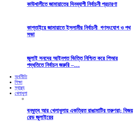
কাউখালীতে জামায়াতের দিনব্যাপী নির্বাচনী প্রচারণা
কাপ্তাইয়ে জামায়াতে ইসলামীর নির্বাচনী গণসংযোগ ও পথ
সভা
জুলাই সনদের আইনগত ভিত্তি নিশ্চিত করে পিআর
পদ্ধতিতে নির্বাচন জরুরি –…
অর্থনীতি
শিক্ষা
স্বাস্থ্য
খেলাধুলা
বন্ধুত্ব আর খেলাধুলায় একত্রিত রাঙামাটির তরুণরা; বিজয়
রেড জুলাইয়ের