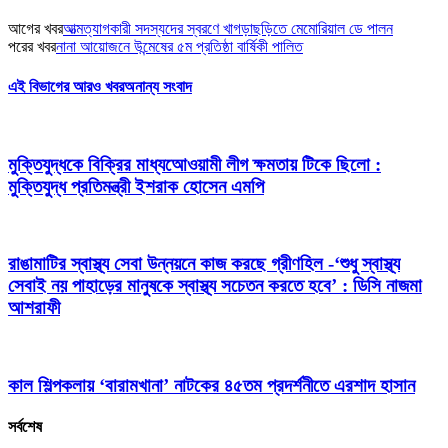
আগের খবর
আত্মত্যাগকারী সদস্যদের স্বরণে খাগড়াছড়িতে মেমোরিয়াল ডে পালন
পরের খবর
নানা আয়োজনে উন্মেষের ৫ম প্রতিষ্ঠা বার্ষিকী পালিত
এই বিভাগের আরও খবর
অনান্য সংবাদ
মুক্তিযুদ্ধকে বিক্রির মাধ্যআেওয়ামী লীগ ক্ষমতায় টিকে ছিলো :
মুক্তিযুদ্ধ প্রতিমন্ত্রী ইশরাক হোসেন এমপি
রাঙামাটির স্বাস্থ্য সেবা উন্নয়নে কাজ করছে গ্রীণহিল -‘শুধু স্বাস্থ্য
সেবাই নয় পাহাড়ের মানুষকে স্বাস্থ্য সচেতন করতে হবে’ : ডিসি নাজমা
আশরাফী
কাল শিল্পকলায় ‘বারামখানা’ নাটকের ৪৫তম প্রদর্শনীতে এরশাদ হাসান
সর্বশেষ