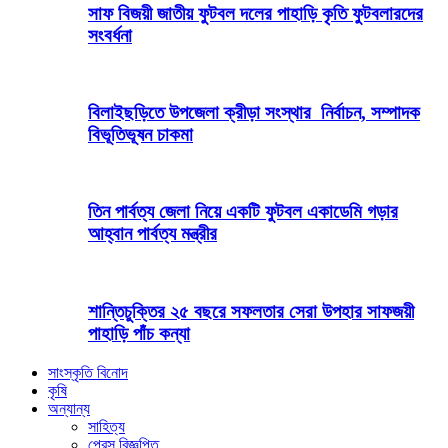
সাফ বিজয়ী জাতীয় ফুটবল দলের পাহাড়ি কৃতি ফুটবলারদের
সংবর্ধনা
বিলাইছড়িতে উপজেলা ক্রীড়া সংস্থার নির্বাচন, সম্পাদক
বিভূতিভূষন চাকমা
তিন পার্বত্য জেলা নিয়ে একটি ফুটবল একাডেমি গড়ার
আহ্বান পার্বত্য মন্ত্রীর
শান্তিচুক্তির ২৫ বছরে সফলতার সেরা উপহার সাফজয়ী
পাহাড়ি পাঁচ কন্যা
সাংস্কৃতি বিনোদ
কৃষি
অন্যান্য
সাহিত্য
প্রেস বিজ্ঞপ্তি