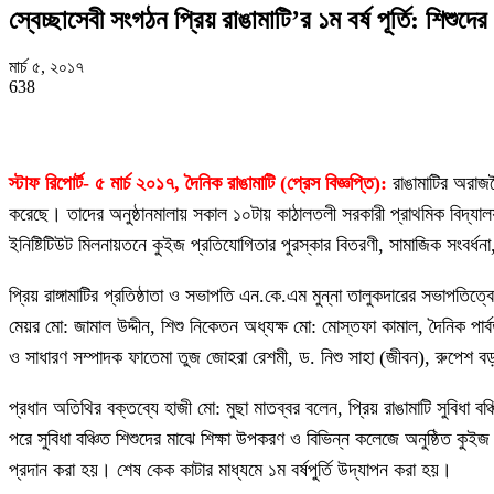
স্বেচ্ছাসেবী সংগঠন প্রিয় রাঙামাটি’র ১ম বর্ষ পূর্তি: শিশুদে
মার্চ ৫, ২০১৭
638
স্টাফ রিপোর্ট- ৫ মার্চ ২০১৭, দৈনিক রাঙামাটি (প্রেস বিজ্ঞপ্তি):
রাঙামাটির অরাজনৈ
করেছে। তাদের অনুষ্ঠানমালায় সকাল ১০টায় কাঠালতলী সরকারী প্রাথমিক বিদ্যালয় প্
ইনিষ্টিটিউট মিলনায়তনে কুইজ প্রতিযোগিতার পুরস্কার বিতরণী, সামাজিক সংবর্ধন
প্রিয় রাঙ্গামাটির প্রতিষ্ঠাতা ও সভাপতি এন.কে.এম মুন্না তালুকদারের সভাপত
মেয়র মো: জামাল উদ্দীন, শিশু নিকেতন অধ্যক্ষ মো: মোস্তফা কামাল, দৈনিক পার্বত
ও সাধারণ সম্পাদক ফাতেমা তুজ জোহরা রেশমী, ড. নিশু সাহা (জীবন), রুপেশ বড়–য়া
প্রধান অতিথির বক্তব্যে হাজী মো: মুছা মাতব্বর বলেন, প্রিয় রাঙামাটি সুবিধা 
পরে সুবিধা বঞ্চিত শিশুদের মাঝে শিক্ষা উপকরণ ও বিভিন্ন কলেজে অনুষ্ঠিত ক
প্রদান করা হয়। শেষ কেক কাটার মাধ্যমে ১ম বর্ষপুর্তি উদ্যাপন করা হয়।