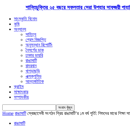
শান্তিচুক্তির ২৫ বছরে সফলতার সেরা উপহার সাফজয়ী পাহাড়ি
সাংস্কৃতি বিনোদ
কৃষি
অন্যান্য
সাহিত্য
প্রেস বিজ্ঞপ্তি
অনুসন্ধান রিপোর্টিং
নৈসর্গের ডাক
ঢাকার ডায়রি
রাঙামাটি
বান্দরবান
খাগড়াছড়ি
এক্সক্লুসিভ
আন্তর্জাতিক
ক্রাইম
সাক্ষাৎকার
সম্পাদকীয়
Home
রাঙামাটি
স্বেচ্ছাসেবী সংগঠন প্রিয় রাঙামাটি’র ১ম বর্ষ পূর্তি: শিশুদের মাঝে শিক্ষা সা
রাঙামাটি