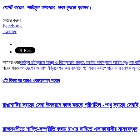
পোস্ট করেন- শামীমুল আহসান. ঢাকা ব্যুরো প্রধান।
শেয়ার করুন
Facebook
Twitter
আগের খবর
পার্বত্য চট্টগ্রামে অস্ত্র ও বিষ্ফোরক মজুত: কঠোর অবস্থানে আইন-শৃঙ্খলা বাহ
পরের খবর
বাংলাদেশের জনগণ ‘ক্রিয়েশন অব বাংলাদেশ: মিথস এক্সপ্লোডেড’র লেখক জুন
এই বিভাগের আরও খবর
অনান্য সংবাদ
রাঙামাটির স্বাস্থ্য সেবা উন্নয়নে কাজ করছে গ্রীণহিল -‘শুধু স্বাস্থ্য স
রাজস্থলীতে শান্তি-সম্প্রীতি বজায় রাখার দাবিতে এলাকাবাসীর মানববন্ধন