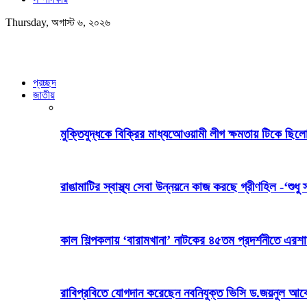
Thursday, অগাস্ট ৬, ২০২৬
প্রচ্ছদ
জাতীয়
মুক্তিযুদ্ধকে বিক্রির মাধ্যআেওয়ামী লীগ ক্ষমতায় টিকে ছিলো
রাঙামাটির স্বাস্থ্য সেবা উন্নয়নে কাজ করছে গ্রীণহিল -‘শুধু 
কাল শিল্পকলায় ‘বারামখানা’ নাটকের ৪৫তম প্রদর্শনীতে এরশ
রাবিপ্রবিতে যোগদান করেছেন নবনিযুক্ত ভিসি ড.জয়নুল আব