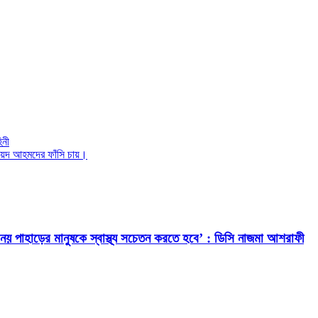
িনী
ায়েদ আহমদের ফাঁসি চায়।
েবাই নয় পাহাড়ের মানুষকে স্বাস্থ্য সচেতন করতে হবে’ : ডিসি নাজমা আশরাফী