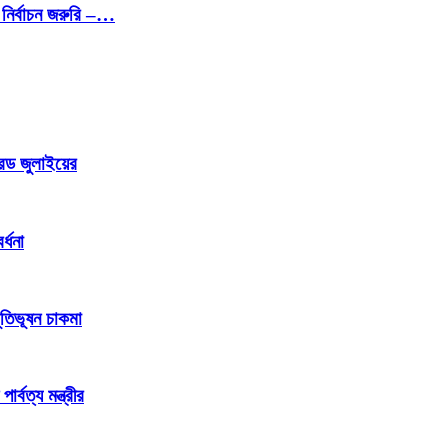
নির্বাচন জরুরি –…
রেড জুলাইয়ের
্ধনা
ূতিভূষন চাকমা
্বত্য মন্ত্রীর