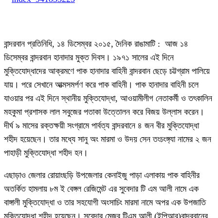
বান্দরবান প্রতিনিধি, ১৪ ডিসেম্বর ২০১৫, দৈনিক রাঙামাটি : আজ ১৪
ডিসেম্বর বান্দরবান হানাদার মুক্ত দিবস। ১৯৭১ সালের এই দিনে
মুক্তিযোদ্ধাদের আক্রমণে পাক হানাদার বাহিনী বান্দরবান ছেড়ে চট্টগ্রাম পালিয়ে
যায়। পরে সেখানে আত্মসমর্পণ করে পাক বাহিনী। পাক হানাদার বাহিনী চলে
যাওয়ার পর এই দিনে স্থানীয় মুক্তিযোদ্ধা, আওয়ামীলীগ নেতাকর্মী ও তৎকালিন
মহকুমা প্রশাসক লাল সবুজের পতাকা উত্তোলন করে বিজয় উল্লাস করেন।
দীর্ঘ ৯ মাসের রক্তক্ষয়ী সংগ্রামে পার্বত্য বান্দরবানে ৪ জন বীর মুক্তিযোদ্ধা
শহীদ হয়েছেন। তার মধ্যে সানু অং মারমা ও উদয় সেন তংচংঙ্গ্যা নামের ২ জন
পাহাড়ী মুক্তিযোদ্ধা শহীদ হন।
এছাড়াও জেলার রোয়াংছড়ি উপজেলার কেনাইজু পাড়া এলাকায় পাক বাহিনীর
অতর্কিত হামলায় ৮ম ই বেঙ্গল রেজিমেন্ট এর সুবেদার টি এম আলী নামে এক
বাঙ্গালী মুক্তিযোদ্ধা ও তার সহযোগী অংসাচিং মারমা নামে অপর এক উপজাতি
মুক্তিযোদ্ধা শহীদ হয়েছেন। সুবেদার মেজর টিএম আলী (ইপিআর)বান্দরবানের