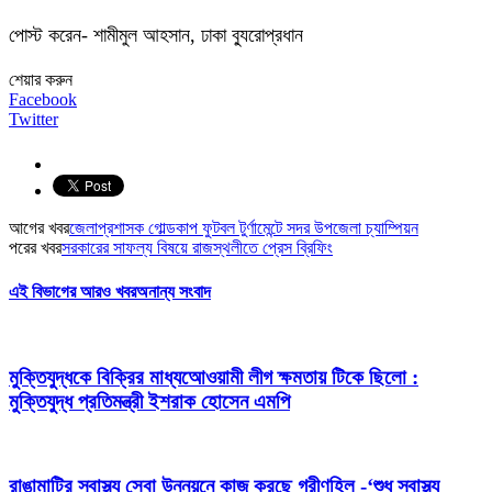
পোস্ট করেন- শামীমুল আহসান, ঢাকা ব্যুরোপ্রধান
শেয়ার করুন
Facebook
Twitter
আগের খবর
জেলাপ্রশাসক গোল্ডকাপ ফুটবল টুর্ণামেন্টে সদর উপজেলা চ্যাম্পিয়ন
পরের খবর
সরকারের সাফল্য বিষয়ে রাজস্থলীতে প্রেস ব্রিফিং
এই বিভাগের আরও খবর
অনান্য সংবাদ
মুক্তিযুদ্ধকে বিক্রির মাধ্যআেওয়ামী লীগ ক্ষমতায় টিকে ছিলো :
মুক্তিযুদ্ধ প্রতিমন্ত্রী ইশরাক হোসেন এমপি
রাঙামাটির স্বাস্থ্য সেবা উন্নয়নে কাজ করছে গ্রীণহিল -‘শুধু স্বাস্থ্য