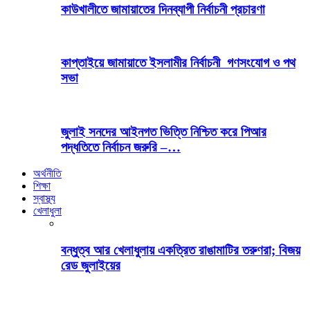
কাউখালীতে জামায়াতের দিনব্যাপী নির্বাচনী প্রচারণা
কাপ্তাইয়ে জামায়াতে ইসলামীর নির্বাচনী গণসংযোগ ও পথ
সভা
জুলাই সনদের আইনগত ভিত্তি নিশ্চিত করে পিআর
পদ্ধতিতে নির্বাচন জরুরি –…
অর্থনীতি
শিক্ষা
স্বাস্থ্য
খেলাধুলা
বন্ধুত্ব আর খেলাধুলায় একত্রিত রাঙামাটির তরুণরা; বিজয়
রেড জুলাইয়ের