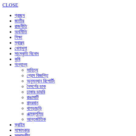
CLOSE
প্রচ্ছদ
জাতীয়
রাজনীতি
অর্থনীতি
শিক্ষা
স্বাস্থ্য
খেলাধুলা
সাংস্কৃতি বিনোদ
কৃষি
অন্যান্য
সাহিত্য
প্রেস বিজ্ঞপ্তি
অনুসন্ধান রিপোর্টিং
নৈসর্গের ডাক
ঢাকার ডায়রি
রাঙামাটি
বান্দরবান
খাগড়াছড়ি
এক্সক্লুসিভ
আন্তর্জাতিক
ক্রাইম
সাক্ষাৎকার
সম্পাদকীয়