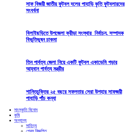
সাফ বিজয়ী জাতীয় ফুটবল দলের পাহাড়ি কৃতি ফুটবলারদের
সংবর্ধনা
বিলাইছড়িতে উপজেলা ক্রীড়া সংস্থার নির্বাচন, সম্পাদক
বিভূতিভূষন চাকমা
তিন পার্বত্য জেলা নিয়ে একটি ফুটবল একাডেমি গড়ার
আহ্বান পার্বত্য মন্ত্রীর
শান্তিচুক্তির ২৫ বছরে সফলতার সেরা উপহার সাফজয়ী
পাহাড়ি পাঁচ কন্যা
সাংস্কৃতি বিনোদ
কৃষি
অন্যান্য
সাহিত্য
প্রেস বিজ্ঞপ্তি