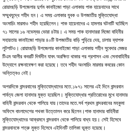
রোয়াংছড়ি উপজেলার দুর্গম কানাইজো পাড়া এলাকায় পাক হায়েনাদের সাথে
সম্মুখযুদ্ধে শহীদ হন। এ সময় এলাকার যুবক ও উপজাতীয় মুক্তিযোদ্ধা
অংসাচিং মারমাও শহীদ হয়েছিলেন। পাক হায়েনাদের এ হামলার ঘটনাটি ঘটেছিল
৭১ সালের ১৬ নভেম্বর ভোরা ৪টায়। এ সময় পাক হানাদাররা মিজো বাহিনীর
সহায়তায় কানাইজো পাড়ার ৪০টি উপজাতীয় বাড়ি পুড়িয়ে দেয়, চালায় ব্যাপক
লুটপাটও। রোয়াংছড়ি উপজেলার কানাইজো পাড়া এলাকায় শহীন সুবেদার মেজর
টিএম আলীর কবরটি দির্ঘদীন যাবৎ অরক্ষিত থাকার পর প্রশাসন এবং সেনাবাহিনীর
উদ্যোগে রক্ষনাবেক্ষণ করা হয়েছে। তবে শহীদ অংসাচিং মারমার কবরের কোন
অন্তিত্বও নেই।
অপরদিকে বান্দরবানের মুক্তিযোদ্ধাদের মতে.১৯৭১ সালের এই দিনে বান্দরবান
পার্বত্য জেলা হানাদার মুক্ত হয়েছিল। মুক্তিযোদ্ধার প্রতিরোধের মুখে হানাদার
বাহিনী বান্দরবান থেকে পালিয়ে যায়।তাদের মতে.সর্ব প্রথম বান্দরবানের মহকুমা
অফিসে বাংলাদেশের পথকা উত্তোলন করে ছিলেন।পাক হানাদার বাহিনীরা
মুক্তিযোদ্ধাদের আক্রমনে বান্দরবান থেকে পালিয়ে বাধ্য হয়। সেই হিসেবে
বান্দরবানকে শত্রু মুক্ত হিসেবে এইদিনটি তালিকা ভুক্ত হয়েছে।