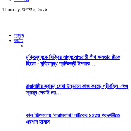
Thursday, অগাস্ট ৬, ২০২৬
প্রচ্ছদ
জাতীয়
মুক্তিযুদ্ধকে বিক্রির মাধ্যআেওয়ামী লীগ ক্ষমতায় টিকে
ছিলো : মুক্তিযুদ্ধ প্রতিমন্ত্রী ইশরাক…
রাঙামাটির স্বাস্থ্য সেবা উন্নয়নে কাজ করছে গ্রীণহিল -‘শুধু
স্বাস্থ্য সেবাই নয়…
কাল শিল্পকলায় ‘বারামখানা’ নাটকের ৪৫তম প্রদর্শনীতে
এরশাদ হাসান