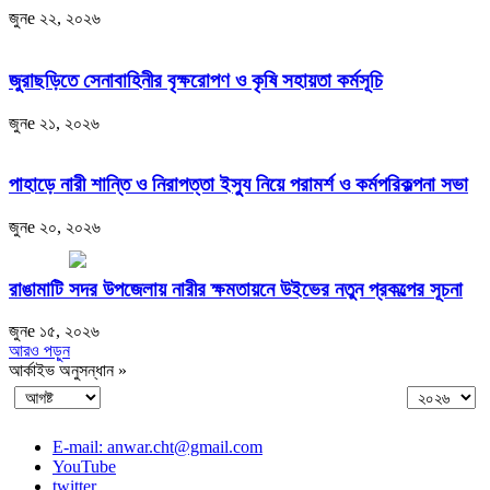
জুনe ২২, ২০২৬
জুরাছড়িতে সেনাবাহিনীর বৃক্ষরোপণ ও কৃষি সহায়তা কর্মসূচি
জুনe ২১, ২০২৬
পাহাড়ে নারী শান্তি ও নিরাপত্তা ইস্যু নিয়ে পরামর্শ ও কর্মপরিকল্পনা সভা
জুনe ২০, ২০২৬
রাঙামাটি সদর উপজেলায় নারীর ক্ষমতায়নে উইভের নতুন প্রকল্পের সূচনা
জুনe ১৫, ২০২৬
আরও পড়ুন
আর্কাইভ অনুসন্ধান »
E-mail: anwar.cht@gmail.com
YouTube
twitter