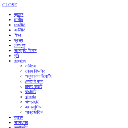
CLOSE
প্রচ্ছদ
জাতীয়
রাজনীতি
অর্থনীতি
শিক্ষা
স্বাস্থ্য
খেলাধুলা
সাংস্কৃতি বিনোদ
কৃষি
অন্যান্য
সাহিত্য
প্রেস বিজ্ঞপ্তি
অনুসন্ধান রিপোর্টিং
নৈসর্গের ডাক
ঢাকার ডায়রি
রাঙামাটি
বান্দরবান
খাগড়াছড়ি
এক্সক্লুসিভ
আন্তর্জাতিক
ক্রাইম
সাক্ষাৎকার
সম্পাদকীয়