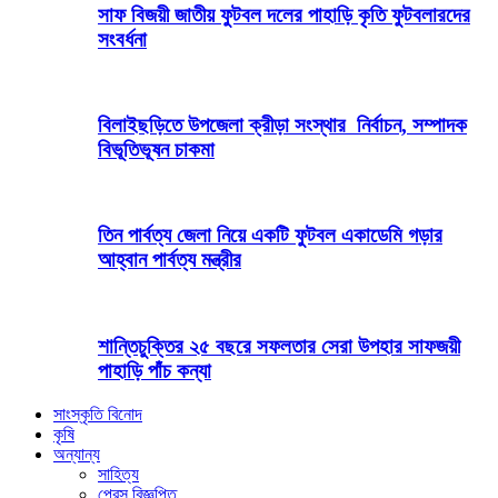
সাফ বিজয়ী জাতীয় ফুটবল দলের পাহাড়ি কৃতি ফুটবলারদের
সংবর্ধনা
বিলাইছড়িতে উপজেলা ক্রীড়া সংস্থার নির্বাচন, সম্পাদক
বিভূতিভূষন চাকমা
তিন পার্বত্য জেলা নিয়ে একটি ফুটবল একাডেমি গড়ার
আহ্বান পার্বত্য মন্ত্রীর
শান্তিচুক্তির ২৫ বছরে সফলতার সেরা উপহার সাফজয়ী
পাহাড়ি পাঁচ কন্যা
সাংস্কৃতি বিনোদ
কৃষি
অন্যান্য
সাহিত্য
প্রেস বিজ্ঞপ্তি