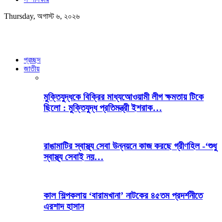
Thursday, অগাস্ট ৬, ২০২৬
প্রচ্ছদ
জাতীয়
মুক্তিযুদ্ধকে বিক্রির মাধ্যআেওয়ামী লীগ ক্ষমতায় টিকে
ছিলো : মুক্তিযুদ্ধ প্রতিমন্ত্রী ইশরাক…
রাঙামাটির স্বাস্থ্য সেবা উন্নয়নে কাজ করছে গ্রীণহিল -‘শুধু
স্বাস্থ্য সেবাই নয়…
কাল শিল্পকলায় ‘বারামখানা’ নাটকের ৪৫তম প্রদর্শনীতে
এরশাদ হাসান