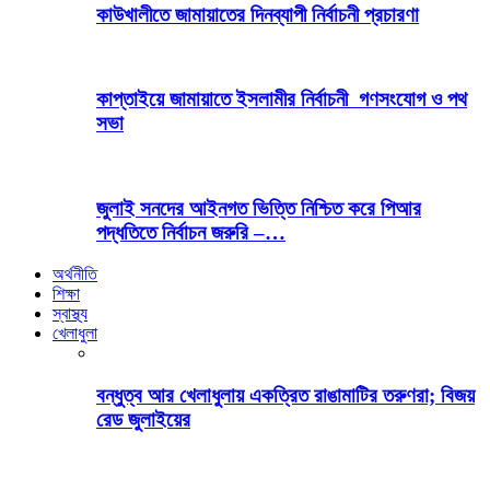
কাউখালীতে জামায়াতের দিনব্যাপী নির্বাচনী প্রচারণা
কাপ্তাইয়ে জামায়াতে ইসলামীর নির্বাচনী গণসংযোগ ও পথ
সভা
জুলাই সনদের আইনগত ভিত্তি নিশ্চিত করে পিআর
পদ্ধতিতে নির্বাচন জরুরি –…
অর্থনীতি
শিক্ষা
স্বাস্থ্য
খেলাধুলা
বন্ধুত্ব আর খেলাধুলায় একত্রিত রাঙামাটির তরুণরা; বিজয়
রেড জুলাইয়ের