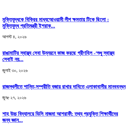
মুক্তিযুদ্ধকে বিক্রির মাধ্যআেওয়ামী লীগ ক্ষমতায় টিকে ছিলো :
মুক্তিযুদ্ধ প্রতিমন্ত্রী ইশরাক...
আগস্ট ৪, ২০২৬
রাঙামাটির স্বাস্থ্য সেবা উন্নয়নে কাজ করছে গ্রীণহিল -‘শুধু স্বাস্থ্য
সেবাই নয়...
জুলাই ৩০, ২০২৬
রাজস্থলীতে শান্তি-সম্প্রীতি বজায় রাখার দাবিতে এলাকাবাসীর মানববন্ধন
জুনe ২৭, ২০২৬
শাহ উচ্চ বিদ্যালয়ে ডিসি নাজমা আশরাফী: তথ্য প্রযুক্তি শিক্ষার্থীদের
জন্য জ্ঞান...