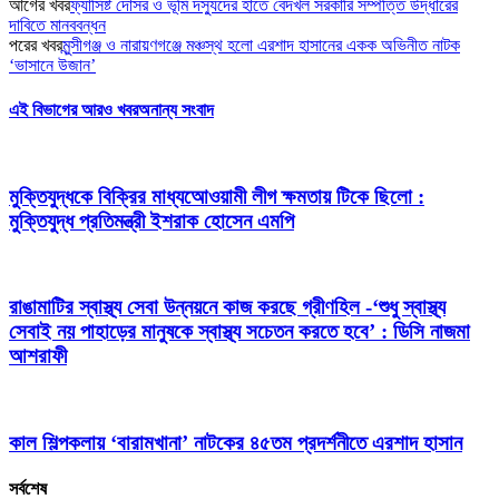
আগের খবর
ফ্যাসিষ্ট দোসর ও ভূমি দস্যুদের হাতে বেদখল সরকারি সম্পত্তি উদ্ধারের
দাবিতে মানববন্ধন
পরের খবর
মুন্সীগঞ্জ ও নারায়ণগঞ্জে মঞ্চস্থ হলো এরশাদ হাসানের একক অভিনীত নাটক
‘ভাসানে উজান’
এই বিভাগের আরও খবর
অনান্য সংবাদ
মুক্তিযুদ্ধকে বিক্রির মাধ্যআেওয়ামী লীগ ক্ষমতায় টিকে ছিলো :
মুক্তিযুদ্ধ প্রতিমন্ত্রী ইশরাক হোসেন এমপি
রাঙামাটির স্বাস্থ্য সেবা উন্নয়নে কাজ করছে গ্রীণহিল -‘শুধু স্বাস্থ্য
সেবাই নয় পাহাড়ের মানুষকে স্বাস্থ্য সচেতন করতে হবে’ : ডিসি নাজমা
আশরাফী
কাল শিল্পকলায় ‘বারামখানা’ নাটকের ৪৫তম প্রদর্শনীতে এরশাদ হাসান
সর্বশেষ