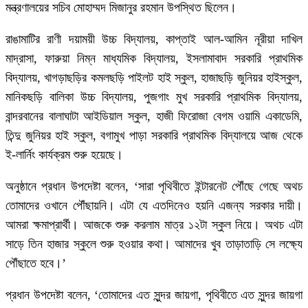
মন্ত্রণালয়ের সচিব মোহাম্মদ মিজানুর রহমান উপস্থিত ছিলেন।
রাঙামাটির রাণী দয়াময়ী উচ্চ বিদ্যালয়, কাপ্তাই আল-আমিন নূরীয়া দাখিল
মাদ্রাসা, ফারুয়া নিম্ন মাধ্যমিক বিদ্যালয়, ইসলামাবাদ সরকারি প্রাথমিক
বিদ্যালয়, খাগড়াছড়ির কমলছড়ি পাইলট হাই স্কুল, হাজাছড়ি জুনিয়র হাইস্কুল,
মানিকছড়ি বালিকা উচ্চ বিদ্যালয়, পুজগাং মুখ সরকারি প্রাথমিক বিদ্যালয়,
বান্দরবানের বালাঘাটা আইডিয়াল স্কুল, হাজী ফিরোজা বেগম ওয়ামি একাডেমি,
তিন্দু জুনিয়র হাই স্কুল, বগামুখ পাড়া সরকারি প্রাথমিক বিদ্যালয়ে আজ থেকে
ই-লার্নিং কার্যক্রম শুরু হয়েছে।
অনুষ্ঠানে প্রধান উপদেষ্টা বলেন, ‘সারা পৃথিবীতে ইন্টারনেট পৌঁছে গেছে অথচ
তোমাদের ওখানে পৌঁছায়নি। এটা যে এতদিনেও হয়নি এজন্য সরকার দায়ী।
আমরা ক্ষমাপ্রার্থী। আজকে শুরু করলাম মাত্র ১২টা স্কুল নিয়ে। অথচ এটা
সাড়ে তিন হাজার স্কুলে শুরু হওয়ার কথা। আমাদের খুব তাড়াতাড়ি সে লক্ষ্যে
পৌঁছাতে হবে।’
প্রধান উপদেষ্টা বলেন, ‘তোমাদের এত সুন্দর জায়গা, পৃথিবীতে এত সুন্দর জায়গা