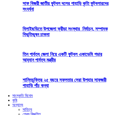
সাফ বিজয়ী জাতীয় ফুটবল দলের পাহাড়ি কৃতি ফুটবলারদের
সংবর্ধনা
বিলাইছড়িতে উপজেলা ক্রীড়া সংস্থার নির্বাচন, সম্পাদক
বিভূতিভূষন চাকমা
তিন পার্বত্য জেলা নিয়ে একটি ফুটবল একাডেমি গড়ার
আহ্বান পার্বত্য মন্ত্রীর
শান্তিচুক্তির ২৫ বছরে সফলতার সেরা উপহার সাফজয়ী
পাহাড়ি পাঁচ কন্যা
সাংস্কৃতি বিনোদ
কৃষি
অন্যান্য
সাহিত্য
প্রেস বিজ্ঞপ্তি