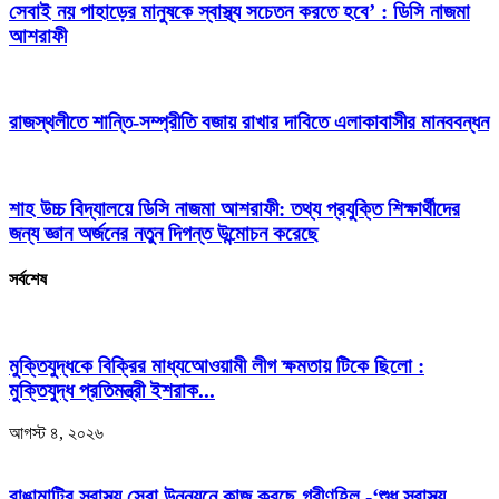
সেবাই নয় পাহাড়ের মানুষকে স্বাস্থ্য সচেতন করতে হবে’ : ডিসি নাজমা
আশরাফী
রাজস্থলীতে শান্তি-সম্প্রীতি বজায় রাখার দাবিতে এলাকাবাসীর মানববন্ধন
শাহ উচ্চ বিদ্যালয়ে ডিসি নাজমা আশরাফী: তথ্য প্রযুক্তি শিক্ষার্থীদের
জন্য জ্ঞান অর্জনের নতুন দিগন্ত উন্মোচন করেছে
সর্বশেষ
মুক্তিযুদ্ধকে বিক্রির মাধ্যআেওয়ামী লীগ ক্ষমতায় টিকে ছিলো :
মুক্তিযুদ্ধ প্রতিমন্ত্রী ইশরাক...
আগস্ট ৪, ২০২৬
রাঙামাটির স্বাস্থ্য সেবা উন্নয়নে কাজ করছে গ্রীণহিল -‘শুধু স্বাস্থ্য