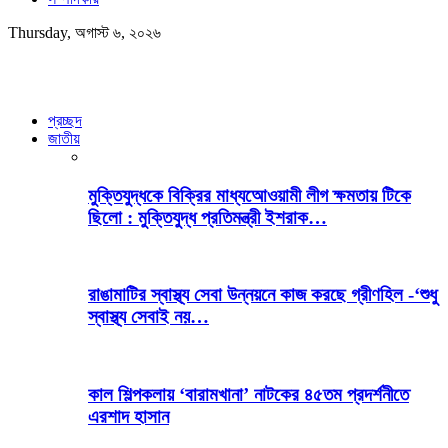
Thursday, অগাস্ট ৬, ২০২৬
প্রচ্ছদ
জাতীয়
মুক্তিযুদ্ধকে বিক্রির মাধ্যআেওয়ামী লীগ ক্ষমতায় টিকে
ছিলো : মুক্তিযুদ্ধ প্রতিমন্ত্রী ইশরাক…
রাঙামাটির স্বাস্থ্য সেবা উন্নয়নে কাজ করছে গ্রীণহিল -‘শুধু
স্বাস্থ্য সেবাই নয়…
কাল শিল্পকলায় ‘বারামখানা’ নাটকের ৪৫তম প্রদর্শনীতে
এরশাদ হাসান