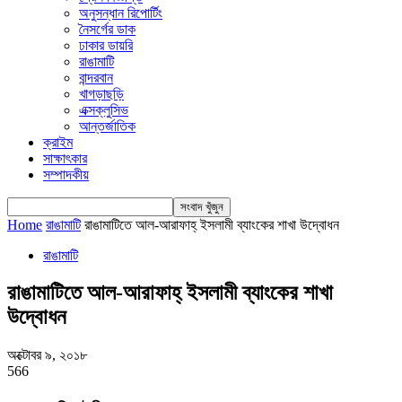
অনুসন্ধান রিপোর্টিং
নৈসর্গের ডাক
ঢাকার ডায়রি
রাঙামাটি
বান্দরবান
খাগড়াছড়ি
এক্সক্লুসিভ
আন্তর্জাতিক
ক্রাইম
সাক্ষাৎকার
সম্পাদকীয়
Home
রাঙামাটি
রাঙামাটিতে আল-আরাফাহ্ ইসলামী ব্যাংকের শাখা উদ্বোধন
রাঙামাটি
রাঙামাটিতে আল-আরাফাহ্ ইসলামী ব্যাংকের শাখা
উদ্বোধন
অক্টোবর ৯, ২০১৮
566