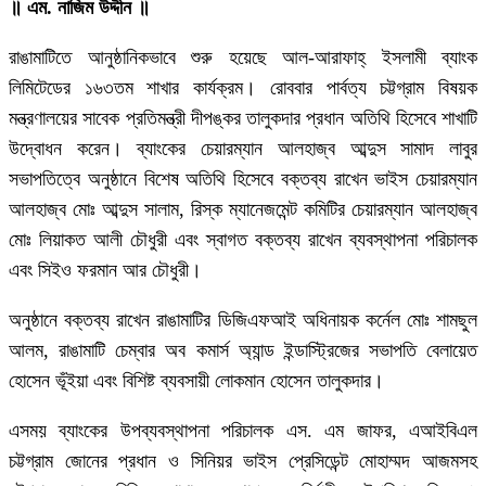
॥ এম. নাজিম উদ্দীন ॥
রাঙামাটিতে আনুষ্ঠানিকভাবে শুরু হয়েছে আল-আরাফাহ্ ইসলামী ব্যাংক
লিমিটেডের ১৬৩তম শাখার কার্যক্রম। রোববার পার্বত্য চট্টগ্রাম বিষয়ক
মন্ত্রণালয়ের সাবেক প্রতিমন্ত্রী দীপঙ্কর তালুকদার প্রধান অতিথি হিসেবে শাখাটি
উদ্বোধন করেন। ব্যাংকের চেয়ারম্যান আলহাজ্ব আব্দুস সামাদ লাবুর
সভাপতিত্বে অনুষ্ঠানে বিশেষ অতিথি হিসেবে বক্তব্য রাখেন ভাইস চেয়ারম্যান
আলহাজ্ব মোঃ আব্দুস সালাম, রিস্ক ম্যানেজমেন্ট কমিটির চেয়ারম্যান আলহাজ্ব
মোঃ লিয়াকত আলী চৌধুরী এবং স্বাগত বক্তব্য রাখেন ব্যবস্থাপনা পরিচালক
এবং সিইও ফরমান আর চৌধুরী।
অনুষ্ঠানে বক্তব্য রাখেন রাঙামাটির ডিজিএফআই অধিনায়ক কর্নেল মোঃ শামছুল
আলম, রাঙামাটি চেম্বার অব কমার্স অ্যান্ড ইন্ডাস্ট্রিজের সভাপতি বেলায়েত
হোসেন ভূঁইয়া এবং বিশিষ্ট ব্যবসায়ী লোকমান হোসেন তালুকদার।
এসময় ব্যাংকের উপব্যবস্থাপনা পরিচালক এস. এম জাফর, এআইবিএল
চট্টগ্রাম জোনের প্রধান ও সিনিয়র ভাইস প্রেসিডেন্ট মোহাম্মদ আজমসহ