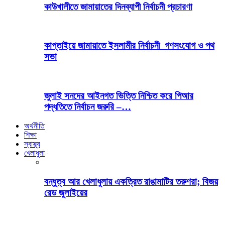
কাউখালীতে জামায়াতের দিনব্যাপী নির্বাচনী প্রচারণা
কাপ্তাইয়ে জামায়াতে ইসলামীর নির্বাচনী গণসংযোগ ও পথ
সভা
জুলাই সনদের আইনগত ভিত্তি নিশ্চিত করে পিআর
পদ্ধতিতে নির্বাচন জরুরি –…
অর্থনীতি
শিক্ষা
স্বাস্থ্য
খেলাধুলা
বন্ধুত্ব আর খেলাধুলায় একত্রিত রাঙামাটির তরুণরা; বিজয়
রেড জুলাইয়ের