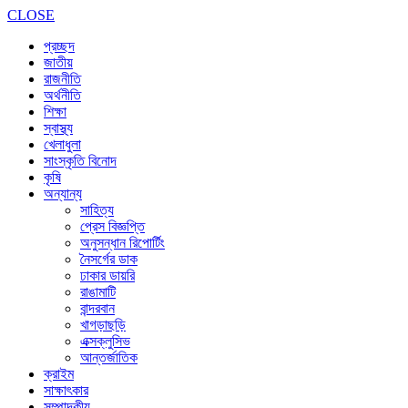
CLOSE
প্রচ্ছদ
জাতীয়
রাজনীতি
অর্থনীতি
শিক্ষা
স্বাস্থ্য
খেলাধুলা
সাংস্কৃতি বিনোদ
কৃষি
অন্যান্য
সাহিত্য
প্রেস বিজ্ঞপ্তি
অনুসন্ধান রিপোর্টিং
নৈসর্গের ডাক
ঢাকার ডায়রি
রাঙামাটি
বান্দরবান
খাগড়াছড়ি
এক্সক্লুসিভ
আন্তর্জাতিক
ক্রাইম
সাক্ষাৎকার
সম্পাদকীয়