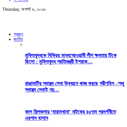
Thursday, অগাস্ট ৬, ২০২৬
প্রচ্ছদ
জাতীয়
মুক্তিযুদ্ধকে বিক্রির মাধ্যআেওয়ামী লীগ ক্ষমতায় টিকে
ছিলো : মুক্তিযুদ্ধ প্রতিমন্ত্রী ইশরাক…
রাঙামাটির স্বাস্থ্য সেবা উন্নয়নে কাজ করছে গ্রীণহিল -‘শুধু
স্বাস্থ্য সেবাই নয়…
কাল শিল্পকলায় ‘বারামখানা’ নাটকের ৪৫তম প্রদর্শনীতে
এরশাদ হাসান