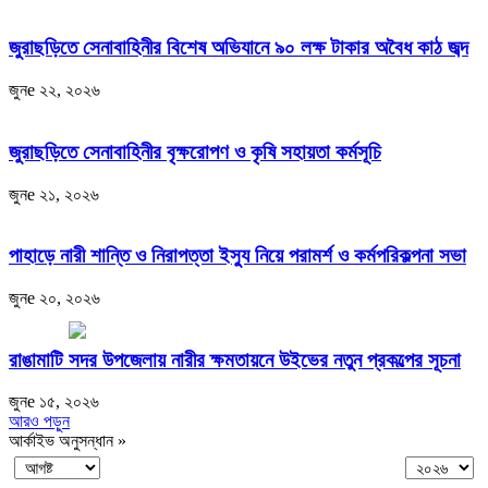
জুরাছড়িতে সেনাবাহিনীর বিশেষ অভিযানে ৯০ লক্ষ টাকার অবৈধ কাঠ জব্দ
জুনe ২২, ২০২৬
জুরাছড়িতে সেনাবাহিনীর বৃক্ষরোপণ ও কৃষি সহায়তা কর্মসূচি
জুনe ২১, ২০২৬
পাহাড়ে নারী শান্তি ও নিরাপত্তা ইস্যু নিয়ে পরামর্শ ও কর্মপরিকল্পনা সভা
জুনe ২০, ২০২৬
রাঙামাটি সদর উপজেলায় নারীর ক্ষমতায়নে উইভের নতুন প্রকল্পের সূচনা
জুনe ১৫, ২০২৬
আরও পড়ুন
আর্কাইভ অনুসন্ধান »