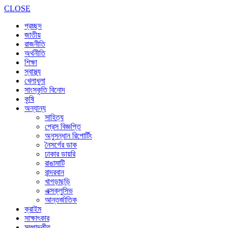
CLOSE
প্রচ্ছদ
জাতীয়
রাজনীতি
অর্থনীতি
শিক্ষা
স্বাস্থ্য
খেলাধুলা
সাংস্কৃতি বিনোদ
কৃষি
অন্যান্য
সাহিত্য
প্রেস বিজ্ঞপ্তি
অনুসন্ধান রিপোর্টিং
নৈসর্গের ডাক
ঢাকার ডায়রি
রাঙামাটি
বান্দরবান
খাগড়াছড়ি
এক্সক্লুসিভ
আন্তর্জাতিক
ক্রাইম
সাক্ষাৎকার
সম্পাদকীয়