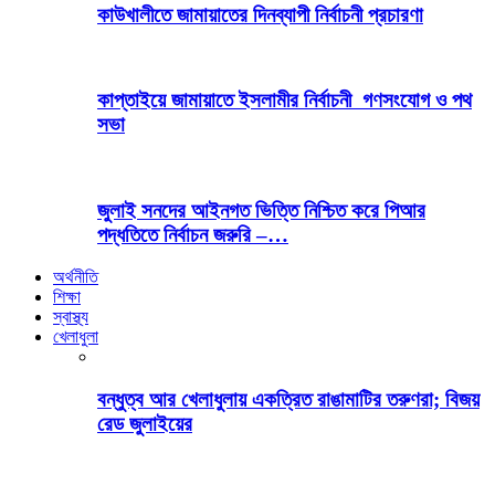
কাউখালীতে জামায়াতের দিনব্যাপী নির্বাচনী প্রচারণা
কাপ্তাইয়ে জামায়াতে ইসলামীর নির্বাচনী গণসংযোগ ও পথ
সভা
জুলাই সনদের আইনগত ভিত্তি নিশ্চিত করে পিআর
পদ্ধতিতে নির্বাচন জরুরি –…
অর্থনীতি
শিক্ষা
স্বাস্থ্য
খেলাধুলা
বন্ধুত্ব আর খেলাধুলায় একত্রিত রাঙামাটির তরুণরা; বিজয়
রেড জুলাইয়ের