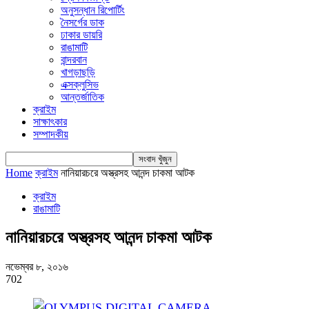
অনুসন্ধান রিপোর্টিং
নৈসর্গের ডাক
ঢাকার ডায়রি
রাঙামাটি
বান্দরবান
খাগড়াছড়ি
এক্সক্লুসিভ
আন্তর্জাতিক
ক্রাইম
সাক্ষাৎকার
সম্পাদকীয়
Home
ক্রাইম
নানিয়ারচরে অস্ত্রসহ আনন্দ চাকমা আটক
ক্রাইম
রাঙামাটি
নানিয়ারচরে অস্ত্রসহ আনন্দ চাকমা আটক
নভেম্বর ৮, ২০১৬
702