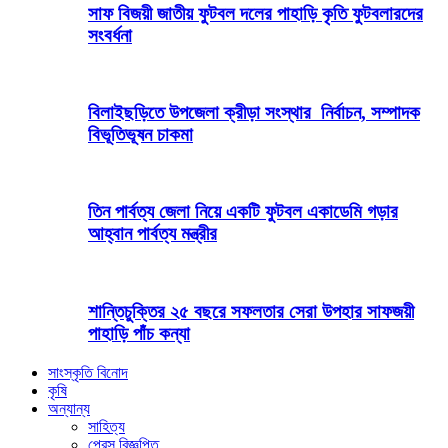
সাফ বিজয়ী জাতীয় ফুটবল দলের পাহাড়ি কৃতি ফুটবলারদের
সংবর্ধনা
বিলাইছড়িতে উপজেলা ক্রীড়া সংস্থার নির্বাচন, সম্পাদক
বিভূতিভূষন চাকমা
তিন পার্বত্য জেলা নিয়ে একটি ফুটবল একাডেমি গড়ার
আহ্বান পার্বত্য মন্ত্রীর
শান্তিচুক্তির ২৫ বছরে সফলতার সেরা উপহার সাফজয়ী
পাহাড়ি পাঁচ কন্যা
সাংস্কৃতি বিনোদ
কৃষি
অন্যান্য
সাহিত্য
প্রেস বিজ্ঞপ্তি