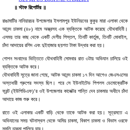
॥ স্টাফ রিপোর্টার ॥
রাঙামাটির নানিয়ারচর উপজেলার ইসলামপুর ইউনিয়নের কুকুর মারা এলাকা থেকে
আনন্দ চাকমা (৪৮) নামে অস্ত্রসহ এক ব্যক্তিকে আটক করেছে যৌথবাহিনী।
এসময় তার কাছ থেকে একটি দেশীয় পিস্তল, তিনটি কার্তুজ, তিনটি মোবাইল,
চাঁদা আদায়ের রশিদ এবং দুইহাজার ছয়শত টাকা উদ্ধার করা হয়।
গোপন সংবাদের ভিত্তিতে যৌথবাহিনী সোমবার রাত ৩টায় অভিযান চালিয়ে ওই
ব্যক্তিকে আটক করে।
যৌথবাহিনী সূত্রে জানা গেছে, আটক আনন্দ চাকমা ১৭ দিন আগেও জেএসএসের
অস্তধারী গ্রুপের সদস্য ছিল। পরে সে ইউনাইটেড পিপলস ডেমোক্রেটিক
ফ্রন্ট (ইউপিডিএফ)’র ওই উপজেলার কালেক্টর শান্তি দেব চাকমার অধীনে চাঁদা
আদায়ে কাজ শুরু করে।
রাতে ওই এলাকার একটি বাড়ি থেকে তাকে আটক করা হয়। সূত্রমতে এ
অভিযানের সময় ঘটনাস্থল থেকে অমিয় চাকমা, বিকাশ চাকমা ও বিভাস ওরফে
সুমতি চাকমা পালিয়ে যায়।