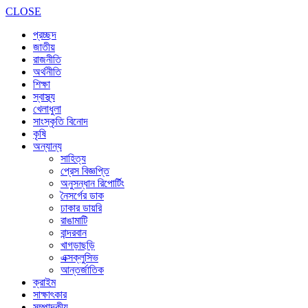
CLOSE
প্রচ্ছদ
জাতীয়
রাজনীতি
অর্থনীতি
শিক্ষা
স্বাস্থ্য
খেলাধুলা
সাংস্কৃতি বিনোদ
কৃষি
অন্যান্য
সাহিত্য
প্রেস বিজ্ঞপ্তি
অনুসন্ধান রিপোর্টিং
নৈসর্গের ডাক
ঢাকার ডায়রি
রাঙামাটি
বান্দরবান
খাগড়াছড়ি
এক্সক্লুসিভ
আন্তর্জাতিক
ক্রাইম
সাক্ষাৎকার
সম্পাদকীয়