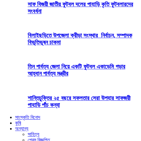
সাফ বিজয়ী জাতীয় ফুটবল দলের পাহাড়ি কৃতি ফুটবলারদের
সংবর্ধনা
বিলাইছড়িতে উপজেলা ক্রীড়া সংস্থার নির্বাচন, সম্পাদক
বিভূতিভূষন চাকমা
তিন পার্বত্য জেলা নিয়ে একটি ফুটবল একাডেমি গড়ার
আহ্বান পার্বত্য মন্ত্রীর
শান্তিচুক্তির ২৫ বছরে সফলতার সেরা উপহার সাফজয়ী
পাহাড়ি পাঁচ কন্যা
সাংস্কৃতি বিনোদ
কৃষি
অন্যান্য
সাহিত্য
প্রেস বিজ্ঞপ্তি