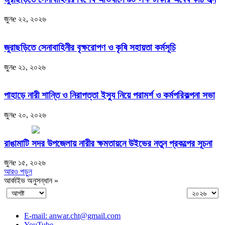
জুনe ২২, ২০২৬
জুরাছড়িতে সেনাবাহিনীর বৃক্ষরোপণ ও কৃষি সহায়তা কর্মসূচি
জুনe ২১, ২০২৬
পাহাড়ে নারী শান্তি ও নিরাপত্তা ইস্যু নিয়ে পরামর্শ ও কর্মপরিকল্পনা সভা
জুনe ২০, ২০২৬
রাঙামাটি সদর উপজেলায় নারীর ক্ষমতায়নে উইভের নতুন প্রকল্পের সূচনা
জুনe ১৫, ২০২৬
আরও পড়ুন
আর্কাইভ অনুসন্ধান »
E-mail: anwar.cht@gmail.com
YouTube