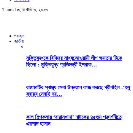
Thursday, অগাস্ট ৬, ২০২৬
প্রচ্ছদ
জাতীয়
মুক্তিযুদ্ধকে বিক্রির মাধ্যআেওয়ামী লীগ ক্ষমতায় টিকে
ছিলো : মুক্তিযুদ্ধ প্রতিমন্ত্রী ইশরাক…
রাঙামাটির স্বাস্থ্য সেবা উন্নয়নে কাজ করছে গ্রীণহিল -‘শুধু
স্বাস্থ্য সেবাই নয়…
কাল শিল্পকলায় ‘বারামখানা’ নাটকের ৪৫তম প্রদর্শনীতে
এরশাদ হাসান