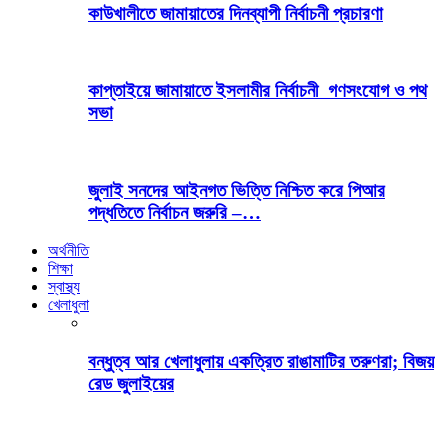
কাউখালীতে জামায়াতের দিনব্যাপী নির্বাচনী প্রচারণা
কাপ্তাইয়ে জামায়াতে ইসলামীর নির্বাচনী গণসংযোগ ও পথ
সভা
জুলাই সনদের আইনগত ভিত্তি নিশ্চিত করে পিআর
পদ্ধতিতে নির্বাচন জরুরি –…
অর্থনীতি
শিক্ষা
স্বাস্থ্য
খেলাধুলা
বন্ধুত্ব আর খেলাধুলায় একত্রিত রাঙামাটির তরুণরা; বিজয়
রেড জুলাইয়ের