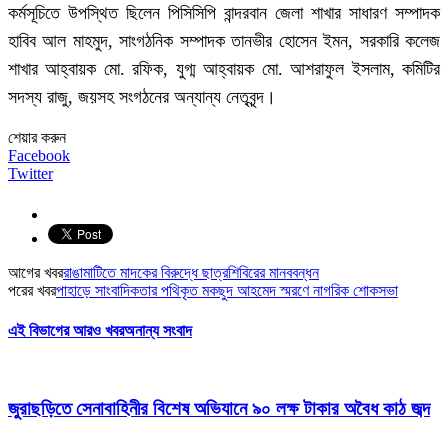
কর্মসূচিতে উপস্থিত ছিলেন পিসিসিপি বান্দরবান জেলা শাখার সাধারণ সম্পাদক
হাবিব আল মাহমুদ, সাংগঠনিক সম্পাদক তানভীর হোসেন ইমন, সরকারি কলেজ
শাখার আহ্বায়ক মো. রফিক, যুগ্ম আহ্বায়ক মো. আশরাফুল ইসলাম, কমিটির
সদস্য রাজু, জয়সহ সংগঠনের অন্যান্য নেতৃবৃন্দ।
শেয়ার করুন
Facebook
Twitter
আগের খবর
রাঙামাটিতে মাদকের বিরুদ্ধে ছাত্রশিবিরের মানববন্ধন
পরের খবর
পাহাড়ে সাংবাদিকতার পথিকৃত মকছুদ আহমেদ স্মরণে নাগরিক শোকসভা
এই বিভাগের আরও খবর
অনান্য সংবাদ
জুরাছড়িতে সেনাবাহিনীর বিশেষ অভিযানে ৯০ লক্ষ টাকার অবৈধ কাঠ জব্দ