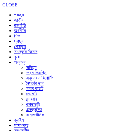
CLOSE
প্রচ্ছদ
জাতীয়
রাজনীতি
অর্থনীতি
শিক্ষা
স্বাস্থ্য
খেলাধুলা
সাংস্কৃতি বিনোদ
কৃষি
অন্যান্য
সাহিত্য
প্রেস বিজ্ঞপ্তি
অনুসন্ধান রিপোর্টিং
নৈসর্গের ডাক
ঢাকার ডায়রি
রাঙামাটি
বান্দরবান
খাগড়াছড়ি
এক্সক্লুসিভ
আন্তর্জাতিক
ক্রাইম
সাক্ষাৎকার
সম্পাদকীয়