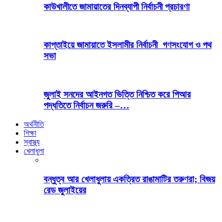
কাউখালীতে জামায়াতের দিনব্যাপী নির্বাচনী প্রচারণা
কাপ্তাইয়ে জামায়াতে ইসলামীর নির্বাচনী গণসংযোগ ও পথ
সভা
জুলাই সনদের আইনগত ভিত্তি নিশ্চিত করে পিআর
পদ্ধতিতে নির্বাচন জরুরি –…
অর্থনীতি
শিক্ষা
স্বাস্থ্য
খেলাধুলা
বন্ধুত্ব আর খেলাধুলায় একত্রিত রাঙামাটির তরুণরা; বিজয়
রেড জুলাইয়ের