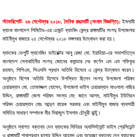
স্টাফরিপোর্ট- ২৬ সেপ্টেম্বর ২০১৮, দৈনিক রাঙামাটি (সংবাদ বিজ্ঞপ্তি):
ইসলামী
ব্যাংক বাংলাদেশ লিমিটেড-এর এজেন্ট ব্যাংকিং কেন্দ্র রাঙ্গামাটির লংগদু উপজেলার
মাইনীমুখ বাজারে ২৫ সেপ্টেম্বর ২০১৮ মঙ্গলবার উদ্বোধন করা হয়।
ব্যাংকের ডেপুটি ম্যানেজিং ডাইরেক্টর আবু রেজা মো. ইয়াহিয়া-এর সভাপতিত্বে
বাংলাদেশ সেনাবাহিনীর লংগদু জোনের কমান্ডার লেঃ কর্ণেল এম এম শফিকুর
রহমান, পিপিএম, পিএসসি প্রধান অতিথি হিসেবে এ কেন্দ্র উদ্বোধন করেন।
অনুষ্ঠানে বিশেষ অতিথি হিসেবে উপস্থিত ছিলেন লংগদু উপজেলা পরিষদ
চেয়ারম্যান মো. তোফাজ্জল হোসেন, উপজেলা ভাইস চেয়ারম্যান মাওলানা নাছির
উদ্দিন, রাঙ্গামাটি জেলা পরিষদ সদস্য মো: জানে আলম, মাইনীমুখ ইউনিয়ন
পরিষদ চেয়ারম্যান মোঃ আব্দুল বারেক সরকার এবং মাইনীমুখ বাজার ব্যবসায়ী
সমিতির সাধারণ সম্পাদক মীর সিরাজুল ইসলাম চৌধুরী ঝান্টু।
অনুষ্ঠানে স্বাগত বক্তব্য দেন ব্যাংকের সিনিয়র অ্যাসিস্ট্যান্ট ভাইস প্রেসিডেন্ট
ও রাঙ্গামাটি শাখাপ্রধান ছালাহ্ উদ্দিন আহমদ এবং শুভেচ্ছা বক্তব্য দেন ব্যাংকের