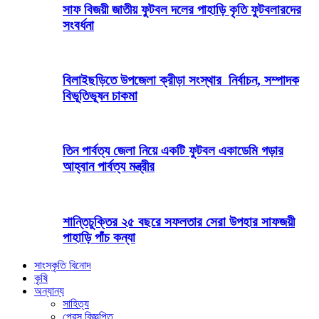
সাফ বিজয়ী জাতীয় ফুটবল দলের পাহাড়ি কৃতি ফুটবলারদের
সংবর্ধনা
বিলাইছড়িতে উপজেলা ক্রীড়া সংস্থার নির্বাচন, সম্পাদক
বিভূতিভূষন চাকমা
তিন পার্বত্য জেলা নিয়ে একটি ফুটবল একাডেমি গড়ার
আহ্বান পার্বত্য মন্ত্রীর
শান্তিচুক্তির ২৫ বছরে সফলতার সেরা উপহার সাফজয়ী
পাহাড়ি পাঁচ কন্যা
সাংস্কৃতি বিনোদ
কৃষি
অন্যান্য
সাহিত্য
প্রেস বিজ্ঞপ্তি