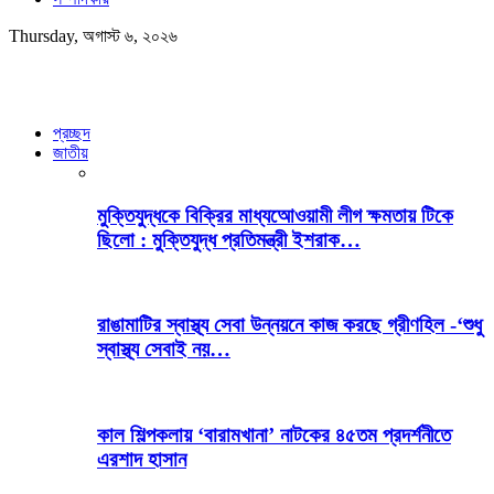
Thursday, অগাস্ট ৬, ২০২৬
প্রচ্ছদ
জাতীয়
মুক্তিযুদ্ধকে বিক্রির মাধ্যআেওয়ামী লীগ ক্ষমতায় টিকে
ছিলো : মুক্তিযুদ্ধ প্রতিমন্ত্রী ইশরাক…
রাঙামাটির স্বাস্থ্য সেবা উন্নয়নে কাজ করছে গ্রীণহিল -‘শুধু
স্বাস্থ্য সেবাই নয়…
কাল শিল্পকলায় ‘বারামখানা’ নাটকের ৪৫তম প্রদর্শনীতে
এরশাদ হাসান