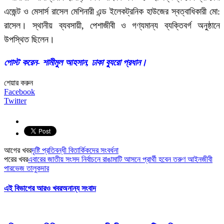
এজেন্ট ও মেসার্স রাসেল মেশিনারী এন্ড ইলেকট্রনিক হাউজের স্বত্বাধিকারী মো:
রাসেল। স্থানীয় ব্যবসায়ী, পেশাজীবী ও গণ্যমান্য ব্যক্তিবর্গ অনুষ্ঠানে
উপস্থিত ছিলেন।
পোস্ট করেন- শামীমুল আহসান, ঢাকা ব্যুরো প্রধান।
শেয়ার করুন
Facebook
Twitter
আগের খবর
দৃষ্টি প্রতিবন্ধী বিতার্কিকদের সংবর্ধনা
পরের খবর
এবারের জাতীয় সংসদ নির্বাচনে রাঙামাটি আসনে প্রার্থী হবেন তরুণ আইনজীবী
পারভেজ তালুকদার
এই বিভাগের আরও খবর
অনান্য সংবাদ