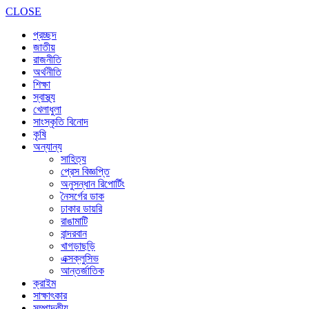
CLOSE
প্রচ্ছদ
জাতীয়
রাজনীতি
অর্থনীতি
শিক্ষা
স্বাস্থ্য
খেলাধুলা
সাংস্কৃতি বিনোদ
কৃষি
অন্যান্য
সাহিত্য
প্রেস বিজ্ঞপ্তি
অনুসন্ধান রিপোর্টিং
নৈসর্গের ডাক
ঢাকার ডায়রি
রাঙামাটি
বান্দরবান
খাগড়াছড়ি
এক্সক্লুসিভ
আন্তর্জাতিক
ক্রাইম
সাক্ষাৎকার
সম্পাদকীয়