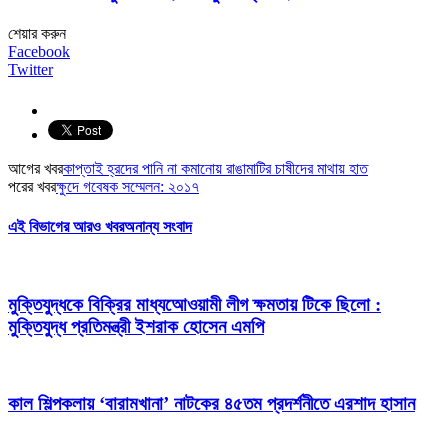
শেয়ার করুন
Facebook
Twitter
আগের খবর
কাপ্তাই হ্রদের পানি না কমানোয় রাঙামাটির চাষীদের মাথায় হাত
পরের খবর
ক্ষুদে গবেষক সম্মেলন: ২০১৭
এই বিভাগের আরও খবর
অনান্য সংবাদ
মুক্তিযুদ্ধকে বিক্রির মাধ্যআেওয়ামী লীগ ক্ষমতায় টিকে ছিলো :
মুক্তিযুদ্ধ প্রতিমন্ত্রী ইশরাক হোসেন এমপি
কাল শিল্পকলায় ‘বারামখানা’ নাটকের ৪৫তম প্রদর্শনীতে এরশাদ হাসান