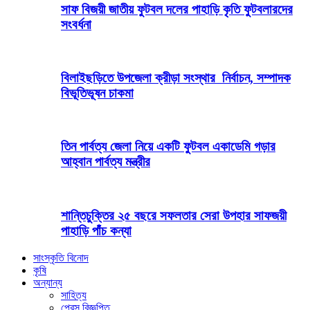
সাফ বিজয়ী জাতীয় ফুটবল দলের পাহাড়ি কৃতি ফুটবলারদের
সংবর্ধনা
বিলাইছড়িতে উপজেলা ক্রীড়া সংস্থার নির্বাচন, সম্পাদক
বিভূতিভূষন চাকমা
তিন পার্বত্য জেলা নিয়ে একটি ফুটবল একাডেমি গড়ার
আহ্বান পার্বত্য মন্ত্রীর
শান্তিচুক্তির ২৫ বছরে সফলতার সেরা উপহার সাফজয়ী
পাহাড়ি পাঁচ কন্যা
সাংস্কৃতি বিনোদ
কৃষি
অন্যান্য
সাহিত্য
প্রেস বিজ্ঞপ্তি