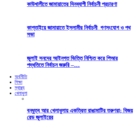
কাউখালীতে জামায়াতের দিনব্যাপী নির্বাচনী প্রচারণা
কাপ্তাইয়ে জামায়াতে ইসলামীর নির্বাচনী গণসংযোগ ও পথ
সভা
জুলাই সনদের আইনগত ভিত্তি নিশ্চিত করে পিআর
পদ্ধতিতে নির্বাচন জরুরি –…
অর্থনীতি
শিক্ষা
স্বাস্থ্য
খেলাধুলা
বন্ধুত্ব আর খেলাধুলায় একত্রিত রাঙামাটির তরুণরা; বিজয়
রেড জুলাইয়ের