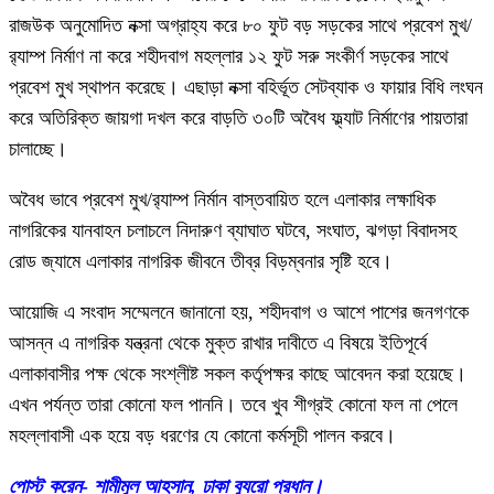
রাজউক অনুমোদিত নক্সা অগ্রাহ্য করে ৮০ ফুট বড় সড়কের সাথে প্রবেশ মুখ/
র‌্যাম্প নির্মাণ না করে শহীদবাগ মহল্লার ১২ ফুট সরু সংকীর্ণ সড়কের সাথে
প্রবেশ মুখ স্থাপন করেছে। এছাড়া নক্সা বহির্ভূত সেটব্যাক ও ফায়ার বিধি লংঘন
করে অতিরিক্ত জায়গা দখল করে বাড়তি ৩০টি অবৈধ ফ্ল্যাট নির্মাণের পায়তারা
চালাচ্ছে।
অবৈধ ভাবে প্রবেশ মুখ/র‌্যাম্প নির্মান বাস্তবায়িত হলে এলাকার লক্ষাধিক
নাগরিকের যানবাহন চলাচলে নিদারুণ ব্যাঘাত ঘটবে, সংঘাত, ঝগড়া বিবাদসহ
রোড জ্যামে এলাকার নাগরিক জীবনে তীব্র বিড়ম্বনার সৃষ্টি হবে।
আয়োজি এ সংবাদ সম্মেলনে জানানো হয়, শহীদবাগ ও আশে পাশের জনগণকে
আসন্ন এ নাগরিক যন্ত্রনা থেকে মুক্ত রাখার দাবীতে এ বিষয়ে ইতিপূর্বে
এলাকাবাসীর পক্ষ থেকে সংশ্লীষ্ট সকল কর্তৃপক্ষর কাছে আবেদন করা হয়েছে।
এখন পর্যন্ত তারা কোনো ফল পাননি। তবে খুব শীগ্রই কোনো ফল না পেলে
মহল্লাবাসী এক হয়ে বড় ধরণের যে কোনো কর্মসূচী পালন করবে।
পোস্ট করেন- শামীমুল আহসান, ঢাকা ব্যুরো প্রধান।