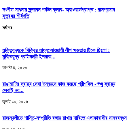
সংগীত সাধনায় সুন্দরবন পর্যটন ক্লাব- অ্যাওয়ার্ডপ্রাপ্ত : রামপ্রসাদ
সূত্রধর শীর্ষপতি
সর্বশেষ
মুক্তিযুদ্ধকে বিক্রির মাধ্যআেওয়ামী লীগ ক্ষমতায় টিকে ছিলো :
মুক্তিযুদ্ধ প্রতিমন্ত্রী ইশরাক...
আগস্ট ৪, ২০২৬
রাঙামাটির স্বাস্থ্য সেবা উন্নয়নে কাজ করছে গ্রীণহিল -‘শুধু স্বাস্থ্য
সেবাই নয়...
জুলাই ৩০, ২০২৬
রাজস্থলীতে শান্তি-সম্প্রীতি বজায় রাখার দাবিতে এলাকাবাসীর মানববন্ধন
জুনe ২৭, ২০২৬