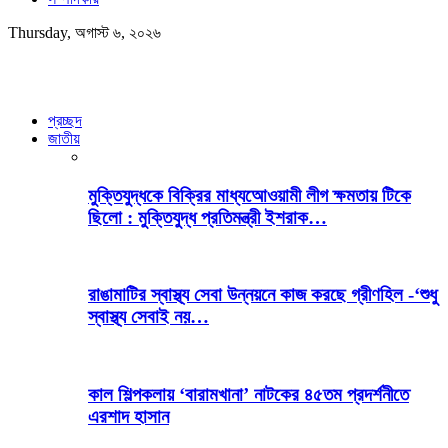
Thursday, অগাস্ট ৬, ২০২৬
প্রচ্ছদ
জাতীয়
মুক্তিযুদ্ধকে বিক্রির মাধ্যআেওয়ামী লীগ ক্ষমতায় টিকে
ছিলো : মুক্তিযুদ্ধ প্রতিমন্ত্রী ইশরাক…
রাঙামাটির স্বাস্থ্য সেবা উন্নয়নে কাজ করছে গ্রীণহিল -‘শুধু
স্বাস্থ্য সেবাই নয়…
কাল শিল্পকলায় ‘বারামখানা’ নাটকের ৪৫তম প্রদর্শনীতে
এরশাদ হাসান