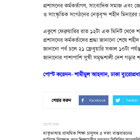
প্রশাসনের কর্মকর্তাগণ, সাংবাদিক সমাজ এবং 
ও সাংস্কৃতিক সংগঠনের নেতৃবৃন্দ শহীদ মিনারের 
একুশে ফেব্রুয়ারির রাত ১২টা এক মিনিট থেকে শহী
প্রশাসনের কর্মকর্তাদের শ্রদ্ধা জানানো শেষে শহীদ 
জানানো পর্ব চলে ২১ ফ্রেবুয়ারি সকাল ১০টা পর্যন
জানানোর পাশাপাশি সুখী সমৃদ্ধশালী দেশ গড়ার 
পোস্ট করেনন- শামীমুল আহসান, ঢাকা ব্যুরোপ্র
শেয়ার করুন
Facebook
Twitter
আগের খবর
মাতৃভাষায় প্রাথমিক শিক্ষা চালুসহ ৫ দফা বাস্তবায়নের
দাবিতে বিক্ষোভ করে শিক্ষামন্ত্রীর বরাবরে পিসিপির স্মারকলি