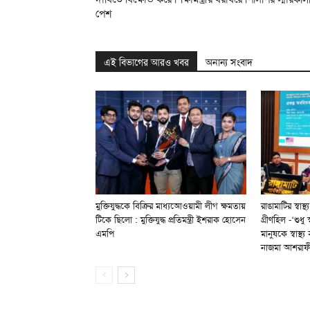
পেশ
এই বিভাগের আরও খবর
অনান্য সংবাদ
মুক্তিযুদ্ধকে বিক্রির মাধ্যআেওয়ামী লীগ ক্ষমতায়
রাঙামাটির স্বাস
টিকে ছিলো : মুক্তিযুদ্ধ প্রতিমন্ত্রী ইশরাক হোসেন
গ্রীণহিল -‘শুধু 
এমপি
মানুষকে স্বাস্
নাজমা আশরাফ