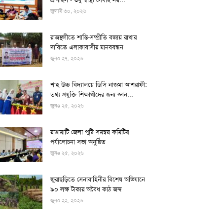
জুলাই ৩০, ২০২৬
রাজস্থলীতে শান্তি-সম্প্রীতি বজায় রাখার
দাবিতে এলাকাবাসীর মানববন্ধন
জুনe ২৭, ২০২৬
শাহ উচ্চ বিদ্যালয়ে ডিসি নাজমা আশরাফী:
তথ্য প্রযুক্তি শিক্ষার্থীদের জন্য জ্ঞান...
জুনe ২৫, ২০২৬
রাঙামাটি জেলা পুষ্টি সমন্বয় কমিটির
পর্যালোচনা সভা অনুষ্ঠিত
জুনe ২৫, ২০২৬
জুরাছড়িতে সেনাবাহিনীর বিশেষ অভিযানে
৯০ লক্ষ টাকার অবৈধ কাঠ জব্দ
জুনe ২২, ২০২৬